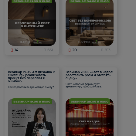
14
661
20
813
Вебинар 19.05 «От дизайна к
Вебинар 28.05 «Свет в кадре:
смете: как реализовать
расставить роли и отстоять
проект без переплат и
сцену»
ошибок»
Свет, который формирует
архитектуру пространства.
Как подготовить грамотную смету?