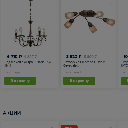
6 710 ₽
3 920 ₽
1
9 587 ₽
5 600 ₽
Подвесная люстра Lussole LSP-
Потолочная люстра Lussole
Подв
9941
Cevedale ...
1077
На складе
1
шт
На складе
1
шт
На 
В корзину
В корзину
АКЦИИ