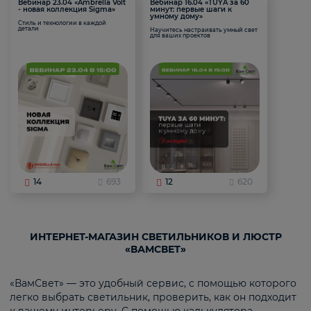
Вебинар 23.04 «Ambrella Volt
Вебинар 16.04 «TUYA за 60
- новая коллекция Sigma»
минут: первые шаги к
умному дому»
Стиль и технологии в каждой
детали
Научитесь настраивать умный свет
для ваших проектов
14
693
12
620
ИНТЕРНЕТ-МАГАЗИН СВЕТИЛЬНИКОВ И ЛЮСТР
«ВАМСВЕТ»
«ВамСвет» — это удобный сервис, с помощью которого
легко выбрать светильник, проверить, как он подходит