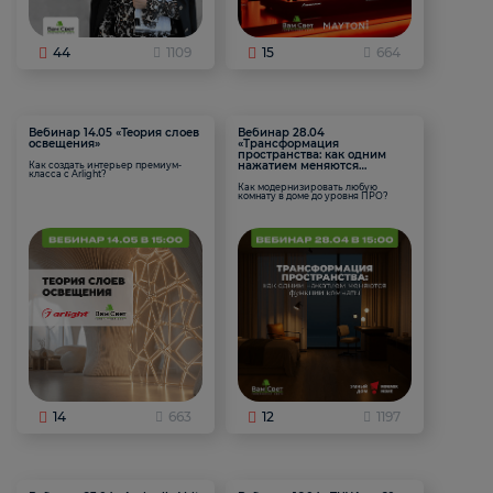
44
1109
15
664
Вебинар 14.05 «Теория слоев
Вебинар 28.04
освещения»
«Трансформация
пространства: как одним
нажатием меняются
Как создать интерьер премиум-
класса с Arlight?
функции комнаты
Как модернизировать любую
комнату в доме до уровня ПРО?
14
663
12
1197