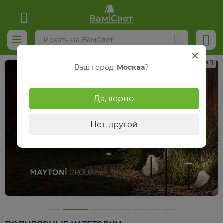
Реклама
Ваш город:
Москва
?
Да, верно
Нет, другой