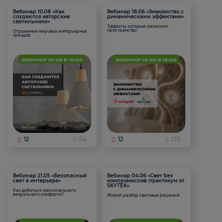
Вебинар 10.08 «Как
Вебинар 18.06 «Знакомство с
создаются авторские
динамическими эффектами»
светильники»
Эффекты, которые оживляют
пространство
Отражение мировых интерьерных
трендов
12
54
12
2111
Вебинар 21.05 «Безопасный
Вебинар 04.06 «Свет без
свет в интерьере»
компромиссов: практикум от
SKYTEK»
Как добиться максимального
визуального комфорта?
Живой разбор световых решений