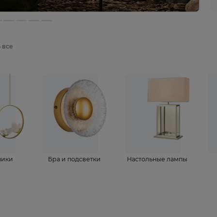
мотреть все
ветильники
Бра и подсветки
Настольные 