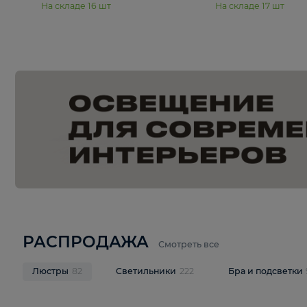
15 990 ₽
19 990 ₽
Подвесная люстра Moderli
Подвесная л
Dottie V11921-5P
Mireil V11914-
В корзину
В корзину
На складе
16
шт
На складе
17