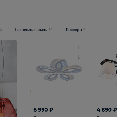
10 409 ₽
5 600 ₽
14 870 ₽
люстра Lussole
Подвесная люстра Alfa Praga
-6907-05
10773
В корзину
т
На складе
1
шт
светки
30
Настольные лампы
30
Торшеры
9