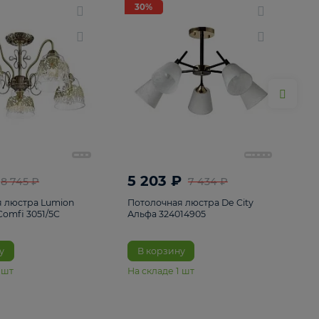
ие
8
30%
30%