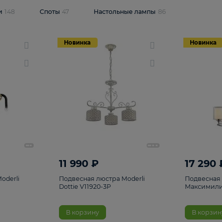
одсветки
148
Споты
47
Настольные лампы
86
Новинка