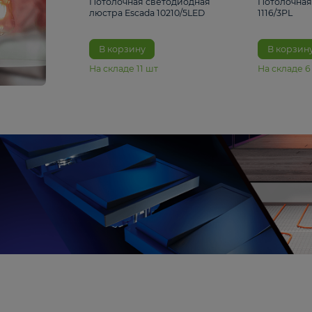
6 990 ₽
Потолочная светодиодная
люстра Escada 10210/5LED
В корзину
На складе
11
шт