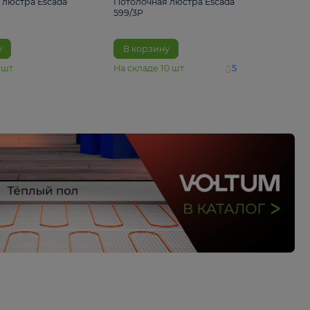
4 890 ₽
6 430 ₽
Потолочная люстра Escada
Потолочная люстра 
1116/3PL
599/3P
В корзину
В корзину
На складе
6
шт
На складе
10
шт