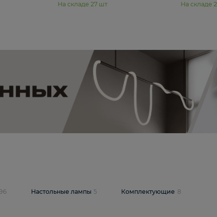
11 990 ₽
юстра Moderli
Подвесная люстра Moderli
12P
Dottie V11920-3P
В корзину
шт
На складе
27
шт