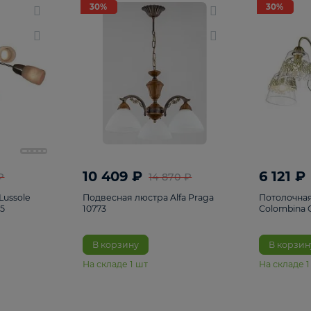
светки
96
Настольные лампы
5
Комплектующ
30%