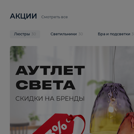
6 710 ₽
3 920 ₽
9 587 ₽
Подвесная люстра Lussole LSP-
Потолочная 
9941
Cevedale LSQ
В корзину
В корзину
На складе
1
шт
На складе
1
ш
АКЦИИ
Смотреть все
Люстры
30
Светильники
30
Бра и под