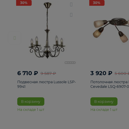
РАСПРОДАЖА
Смотреть все
Люстры
82
Светильники
222
Бра и под
30%
30%