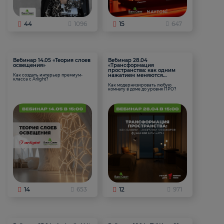
44
1096
15
647
Вебинар 14.05 «Теория слоев
Вебинар 28.04
освещения»
«Трансформация
пространства: как одним
нажатием меняются
Как создать интерьер премиум-
класса с Arlight?
функции комнаты
Как модернизировать любую
комнату в доме до уровня ПРО?
14
653
12
971