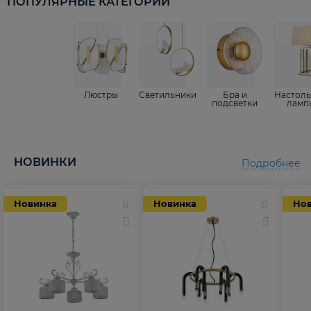
ПОПУЛЯРНЫЕ КАТЕГОРИИ
Люстры
Светильники
Бра и
Настол
подсветки
ламп
НОВИНКИ
Подробнее
Новинка
Новинка
Но