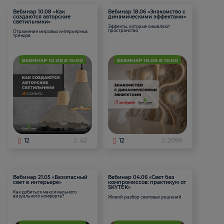
Вебинар 10.08 «Как
Вебинар 18.06 «Знакомство с
создаются авторские
динамическими эффектами»
светильники»
Эффекты, которые оживляют
пространство
Отражение мировых интерьерных
трендов
12
42
12
2099
Вебинар 21.05 «Безопасный
Вебинар 04.06 «Свет без
свет в интерьере»
компромиссов: практикум от
SKYTEK»
Как добиться максимального
визуального комфорта?
Живой разбор световых решений