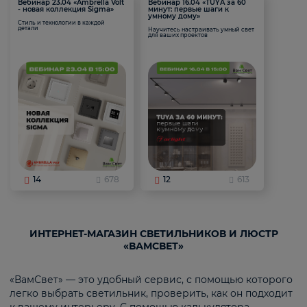
Вебинар 23.04 «Ambrella Volt
Вебинар 16.04 «TUYA за 60
- новая коллекция Sigma»
минут: первые шаги к
умному дому»
Стиль и технологии в каждой
детали
Научитесь настраивать умный свет
для ваших проектов
14
678
12
613
ИНТЕРНЕТ-МАГАЗИН СВЕТИЛЬНИКОВ И ЛЮСТР
«ВАМСВЕТ»
«ВамСвет» — это удобный сервис, с помощью которого
легко выбрать светильник, проверить, как он подходит