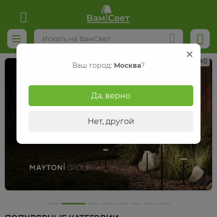
Реклама
Ваш город:
Москва
?
Да, верно
Нет, другой