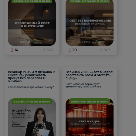
14
652
20
803
Вебинар 19.05 «От дизайна к
Вебинар 28.05 «Свет в кадре:
смете: как реализовать
расставить роли и отстоять
проект без переплат и
сцену»
ошибок»
Свет, который формирует
архитектуру пространства.
Как подготовить грамотную смету?