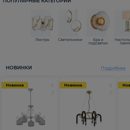
ПОПУЛЯРНЫЕ КАТЕГОРИИ
Люстры
Светильники
Бра и
Настол
подсветки
ламп
НОВИНКИ
Подробнее
Новинка
Новинка
Но