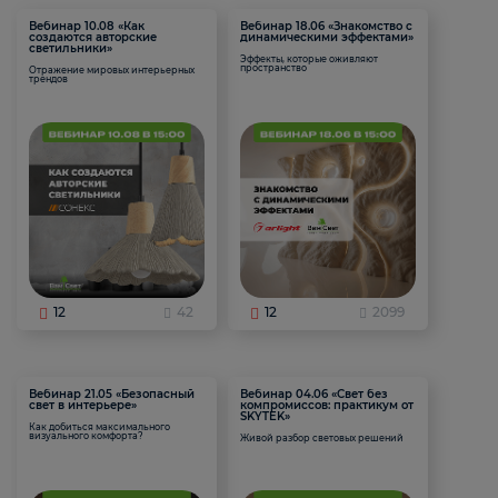
Вебинар 10.08 «Как
Вебинар 18.06 «Знакомство с
создаются авторские
динамическими эффектами»
светильники»
Эффекты, которые оживляют
пространство
Отражение мировых интерьерных
трендов
12
42
12
2099
Вебинар 21.05 «Безопасный
Вебинар 04.06 «Свет без
свет в интерьере»
компромиссов: практикум от
SKYTEK»
Как добиться максимального
визуального комфорта?
Живой разбор световых решений