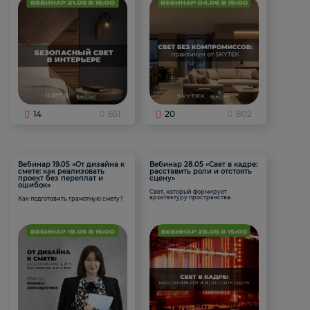
14
651
20
802
Вебинар 19.05 «От дизайна к
Вебинар 28.05 «Свет в кадре:
смете: как реализовать
расставить роли и отстоять
проект без переплат и
сцену»
ошибок»
Свет, который формирует
архитектуру пространства.
Как подготовить грамотную смету?