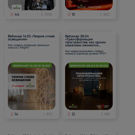
44
1095
15
647
Вебинар 14.05 «Теория слоев
Вебинар 28.04
освещения»
«Трансформация
пространства: как одним
нажатием меняются
Как создать интерьер премиум-
класса с Arlight?
функции комнаты
Как модернизировать любую
комнату в доме до уровня ПРО?
14
652
12
961