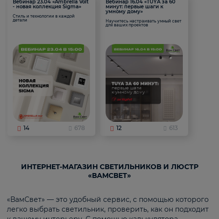
Вебинар 23.04 «Ambrella Volt
Вебинар 16.04 «TUYA за 60
- новая коллекция Sigma»
минут: первые шаги к
умному дому»
Стиль и технологии в каждой
детали
Научитесь настраивать умный свет
для ваших проектов
14
678
12
613
ИНТЕРНЕТ-МАГАЗИН СВЕТИЛЬНИКОВ И ЛЮСТР
«ВАМСВЕТ»
«ВамСвет» — это удобный сервис, с помощью которого
легко выбрать светильник, проверить, как он подходит