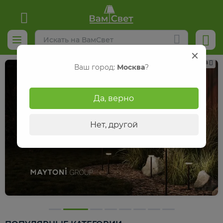
Реклама
Ваш город:
Москва
?
Да, верно
Нет, другой