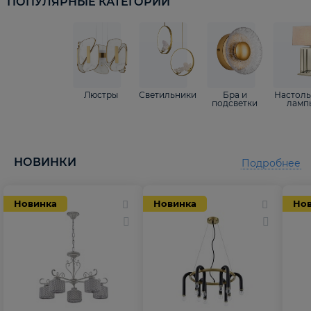
ПОПУЛЯРНЫЕ КАТЕГОРИИ
Люстры
Светильники
Бра и
Настол
подсветки
ламп
НОВИНКИ
Подробнее
Новинка
Новинка
Но