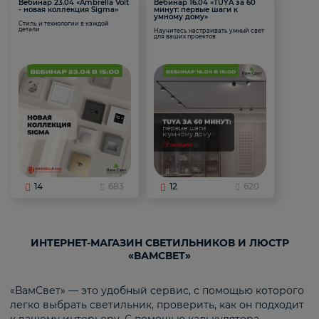
Вебинар 23.04 «Ambrella Volt
Вебинар 16.04 «TUYA за 60
- новая коллекция Sigma»
минут: первые шаги к
умному дому»
Стиль и технологии в каждой
детали
Научитесь настраивать умный свет
для ваших проектов
14
683
12
620
ИНТЕРНЕТ-МАГАЗИН СВЕТИЛЬНИКОВ И ЛЮСТР
«ВАМСВЕТ»
«ВамСвет» — это удобный сервис, с помощью которого
легко выбрать светильник, проверить, как он подходит