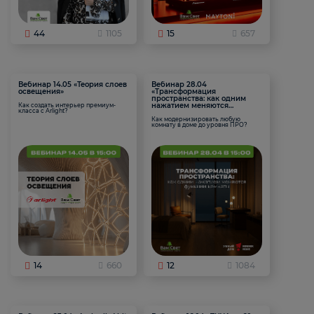
44
1105
15
657
Вебинар 14.05 «Теория слоев
Вебинар 28.04
освещения»
«Трансформация
пространства: как одним
нажатием меняются
Как создать интерьер премиум-
класса с Arlight?
функции комнаты
Как модернизировать любую
комнату в доме до уровня ПРО?
14
660
12
1084