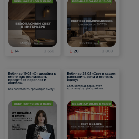
14
656
20
808
Вебинар 19.05 «От дизайна к
Вебинар 28.05 «Свет в кадре:
смете: как реализовать
расставить роли и отстоять
проект без переплат и
сцену»
ошибок»
Свет, который формирует
архитектуру пространства.
Как подготовить грамотную смету?