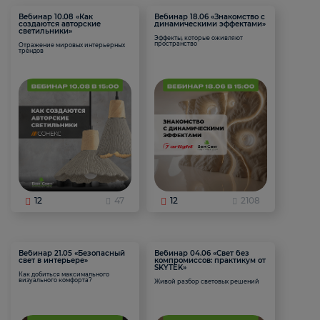
Вебинар 10.08 «Как
Вебинар 18.06 «Знакомство с
создаются авторские
динамическими эффектами»
светильники»
Эффекты, которые оживляют
пространство
Отражение мировых интерьерных
трендов
12
47
12
2108
Вебинар 21.05 «Безопасный
Вебинар 04.06 «Свет без
свет в интерьере»
компромиссов: практикум от
SKYTEK»
Как добиться максимального
визуального комфорта?
Живой разбор световых решений