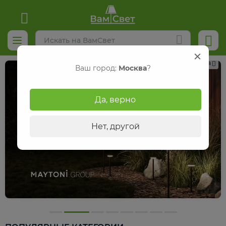
Реклама
Ваш город:
Москва
?
Да, верно
Нет, другой