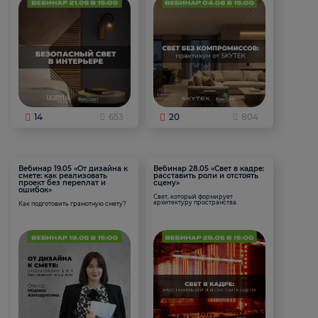
14
653
20
804
Вебинар 19.05 «От дизайна к
Вебинар 28.05 «Свет в кадре:
смете: как реализовать
расставить роли и отстоять
проект без переплат и
сцену»
ошибок»
Свет, который формирует
архитектуру пространства.
Как подготовить грамотную смету?