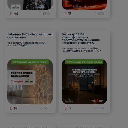
44
1100
15
650
Вебинар 14.05 «Теория слоев
Вебинар 28.04
освещения»
«Трансформация
пространства: как одним
нажатием меняются
Как создать интерьер премиум-
класса с Arlight?
функции комнаты
Как модернизировать любую
комнату в доме до уровня ПРО?
14
655
12
1014