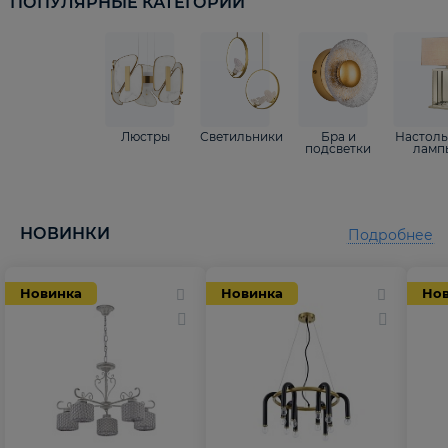
ПОПУЛЯРНЫЕ КАТЕГОРИИ
Люстры
Светильники
Бра и
Настол
подсветки
ламп
НОВИНКИ
Подробнее
Новинка
Новинка
Но