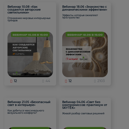
Вебинар 10.08 «Как
Вебинар 18.06 «Знакомство с
создаются авторские
динамическими эффектами»
светильники»
Эффекты, которые оживляют
пространство
Отражение мировых интерьерных
трендов
12
44
12
2103
Вебинар 21.05 «Безопасный
Вебинар 04.06 «Свет без
свет в интерьере»
компромиссов: практикум от
SKYTEK»
Как добиться максимального
визуального комфорта?
Живой разбор световых решений