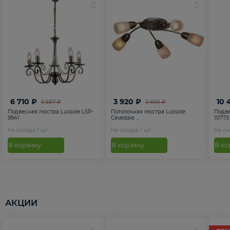
6 710 ₽
3 920 ₽
10 
9 587 ₽
5 600 ₽
Подвесная люстра Lussole LSP-
Потолочная люстра Lussole
Подве
9941
Cevedale ...
10773
На складе
1
шт
На складе
1
шт
На с
В корзину
В корзину
В ко
АКЦИИ