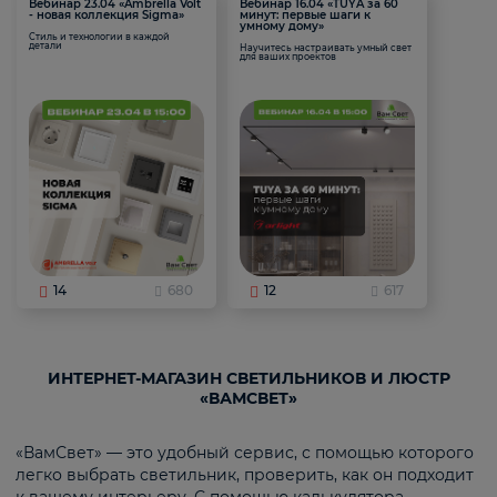
Вебинар 23.04 «Ambrella Volt
Вебинар 16.04 «TUYA за 60
- новая коллекция Sigma»
минут: первые шаги к
умному дому»
Стиль и технологии в каждой
детали
Научитесь настраивать умный свет
для ваших проектов
14
680
12
617
ИНТЕРНЕТ-МАГАЗИН СВЕТИЛЬНИКОВ И ЛЮСТР
«ВАМСВЕТ»
«ВамСвет» — это удобный сервис, с помощью которого
легко выбрать светильник, проверить, как он подходит