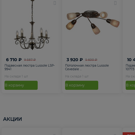
6 710 ₽
3 920 ₽
10 
9 587 ₽
5 600 ₽
Подвесная люстра Lussole LSP-
Потолочная люстра Lussole
Подве
9941
Cevedale ...
10773
На складе
1
шт
На складе
1
шт
На с
В корзину
В корзину
В ко
АКЦИИ