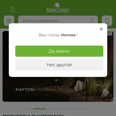
Реклама
Ваш город:
Москва
?
Да, верно
Нет, другой