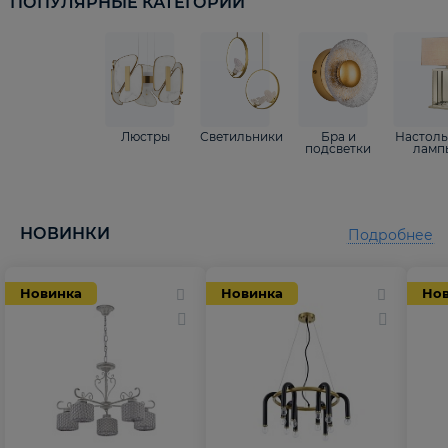
ПОПУЛЯРНЫЕ КАТЕГОРИИ
Люстры
Светильники
Бра и
Настол
подсветки
ламп
НОВИНКИ
Подробнее
Новинка
Новинка
Но