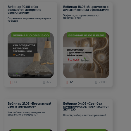
Вебинар 10.08 «Как
Вебинар 18.06 «Знакомство с
создаются авторские
динамическими эффектами»
светильники»
Эффекты, которые оживляют
пространство
Отражение мировых интерьерных
трендов
12
43
12
2100
Вебинар 21.05 «Безопасный
Вебинар 04.06 «Свет без
свет в интерьере»
компромиссов: практикум от
SKYTEK»
Как добиться максимального
визуального комфорта?
Живой разбор световых решений