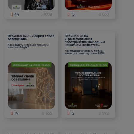
44
1098
15
650
Вебинар 14.05 «Теория слоев
Вебинар 28.04
освещения»
«Трансформация
пространства: как одним
нажатием меняются
Как создать интерьер премиум-
класса с Arlight?
функции комнаты
Как модернизировать любую
комнату в доме до уровня ПРО?
14
655
12
978