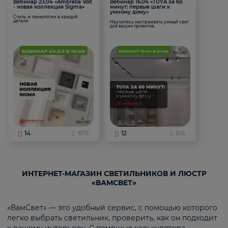
Вебинар 23.04 «Ambrella Volt
Вебинар 16.04 «TUYA за 60
- новая коллекция Sigma»
минут: первые шаги к
умному дому»
Стиль и технологии в каждой
детали
Научитесь настраивать умный свет
для ваших проектов
14
679
12
614
ИНТЕРНЕТ-МАГАЗИН СВЕТИЛЬНИКОВ И ЛЮСТР
«ВАМСВЕТ»
«ВамСвет» — это удобный сервис, с помощью которого
легко выбрать светильник, проверить, как он подходит