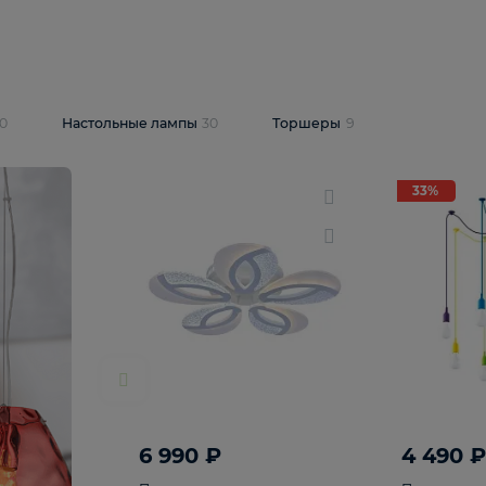
10 409 ₽
5 600 ₽
14 870 ₽
люстра Lussole
Подвесная люстра Alfa Praga
-6907-05
10773
В корзину
т
На складе
1
шт
светки
30
Настольные лампы
30
Торшеры
9