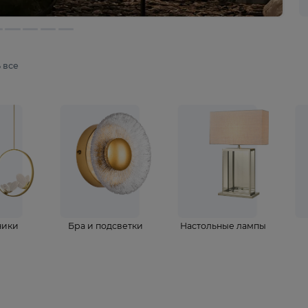
мотреть все
ветильники
Бра и подсветки
Настольные 