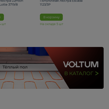
33%
4 490 ₽
5 070 ₽
6 680 ₽
Подвесная люстра Lumion
Потолочная люстра 
Suspentioni Lotte 3719/8
1123/3P
В корзину
В корзину
На складе
14
шт
На складе
5
шт