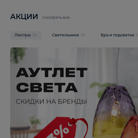
6 710 ₽
3 920 ₽
9 587 ₽
Подвесная люстра Lussole LSP-
Потолочная 
9941
Cevedale LSQ
В корзину
В корзину
На складе
1
шт
На складе
1
ш
АКЦИИ
Смотреть все
Люстры
30
Светильники
30
Бра и под