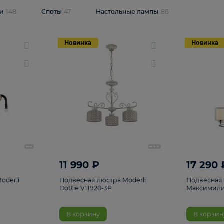
одсветки
148
Споты
47
Настольные лампы
86
Новинка