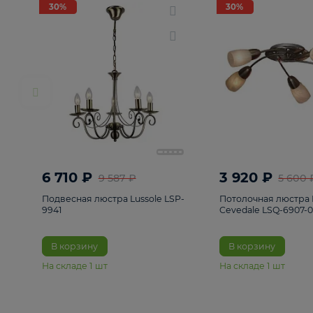
РАСПРОДАЖА
Смотреть все
Люстры
82
Светильники
222
Бра и под
30%
30%