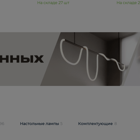
11 990 ₽
юстра Moderli
Подвесная люстра Moderli
12P
Dottie V11920-3P
В корзину
шт
На складе
27
шт