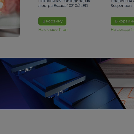
6 990 ₽
Потолочная светодиодная
люстра Escada 10210/5LED
В корзину
На складе
11
шт