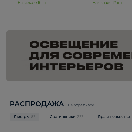
15 990 ₽
19 990 ₽
Подвесная люстра Moderli
Подвесная л
Dottie V11921-5P
Mireil V11914-
В корзину
В корзину
На складе
16
шт
На складе
17