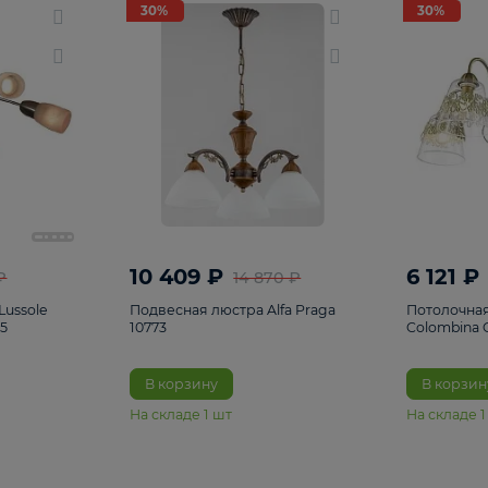
светки
96
Настольные лампы
5
Комплектующ
30%