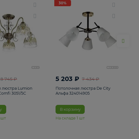
ие
8
30%
30%