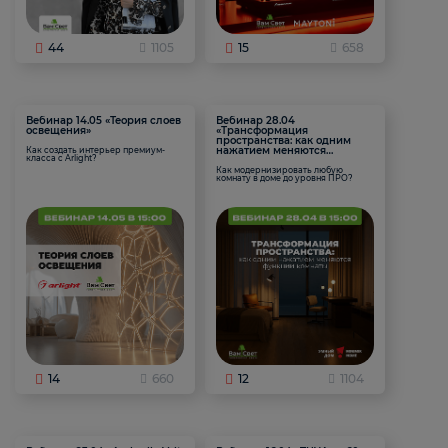
44
1105
15
658
Вебинар 14.05 «Теория слоев
Вебинар 28.04
освещения»
«Трансформация
пространства: как одним
нажатием меняются
Как создать интерьер премиум-
класса с Arlight?
функции комнаты
Как модернизировать любую
комнату в доме до уровня ПРО?
14
660
12
1104