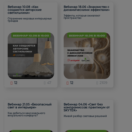
Вебинар 10.08 «Как
Вебинар 18.06 «Знакомство с
создаются авторские
динамическими эффектами»
светильники»
Эффекты, которые оживляют
пространство
Отражение мировых интерьерных
трендов
12
47
12
2109
Вебинар 21.05 «Безопасный
Вебинар 04.06 «Свет без
свет в интерьере»
компромиссов: практикум от
SKYTEK»
Как добиться максимального
визуального комфорта?
Живой разбор световых решений