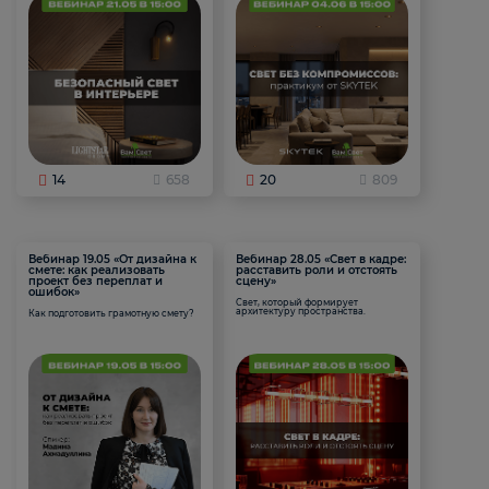
14
658
20
809
Вебинар 19.05 «От дизайна к
Вебинар 28.05 «Свет в кадре:
смете: как реализовать
расставить роли и отстоять
проект без переплат и
сцену»
ошибок»
Свет, который формирует
архитектуру пространства.
Как подготовить грамотную смету?