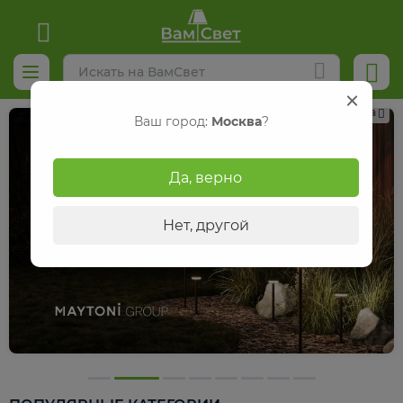
Реклама
Ваш город:
Москва
?
Да, верно
Нет, другой