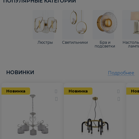
ПОПУЛЯРНЫЕ КАТЕГОРИИ
Люстры
Светильники
Бра и
Настол
подсветки
ламп
НОВИНКИ
Подробнее
Новинка
Новинка
Но