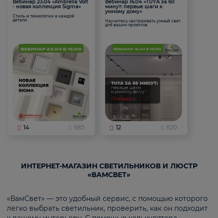
Вебинар 23.04 «Ambrella Volt
Вебинар 16.04 «TUYA за 60
- новая коллекция Sigma»
минут: первые шаги к
умному дому»
Стиль и технологии в каждой
детали
Научитесь настраивать умный свет
для ваших проектов
14
685
12
620
ИНТЕРНЕТ-МАГАЗИН СВЕТИЛЬНИКОВ И ЛЮСТР
«ВАМСВЕТ»
«ВамСвет» — это удобный сервис, с помощью которого
легко выбрать светильник, проверить, как он подходит