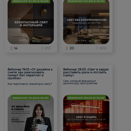
14
655
20
806
Вебинар 19.05 «От дизайна к
Вебинар 28.05 «Свет в кадре:
смете: как реализовать
расставить роли и отстоять
проект без переплат и
сцену»
ошибок»
Свет, который формирует
архитектуру пространства.
Как подготовить грамотную смету?