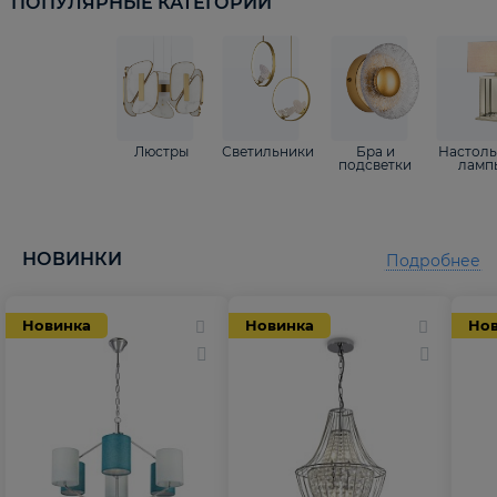
ПОПУЛЯРНЫЕ КАТЕГОРИИ
Люстры
Светильники
Бра и
Настол
подсветки
ламп
НОВИНКИ
Подробнее
Новинка
Новинка
Но