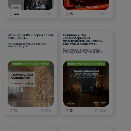
44
1103
15
651
Вебинар 14.05 «Теория слоев
Вебинар 28.04
освещения»
«Трансформация
пространства: как одним
нажатием меняются
Как создать интерьер премиум-
класса с Arlight?
функции комнаты
Как модернизировать любую
комнату в доме до уровня ПРО?
14
658
12
1028