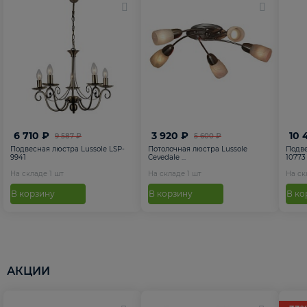
6 710 ₽
3 920 ₽
10 
9 587 ₽
5 600 ₽
Подвесная люстра Lussole LSP-
Потолочная люстра Lussole
Подве
9941
Cevedale ...
10773
На складе
1
шт
На складе
1
шт
На с
В корзину
В корзину
В ко
АКЦИИ