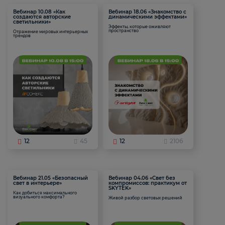
Вебинар 10.08 «Как
Вебинар 18.06 «Знакомство с
создаются авторские
динамическими эффектами»
светильники»
Эффекты, которые оживляют
пространство
Отражение мировых интерьерных
трендов
12
45
12
2106
Вебинар 21.05 «Безопасный
Вебинар 04.06 «Свет без
свет в интерьере»
компромиссов: практикум от
SKYTEK»
Как добиться максимального
визуального комфорта?
Живой разбор световых решений