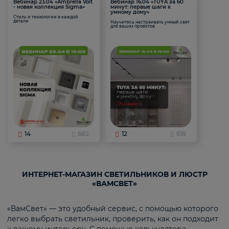
Вебинар 23.04 «Ambrella Volt
Вебинар 16.04 «TUYA за 60
- новая коллекция Sigma»
минут: первые шаги к
умному дому»
Стиль и технологии в каждой
детали
Научитесь настраивать умный свет
для ваших проектов
14
682
12
618
ИНТЕРНЕТ-МАГАЗИН СВЕТИЛЬНИКОВ И ЛЮСТР
«ВАМСВЕТ»
«ВамСвет» — это удобный сервис, с помощью которого
легко выбрать светильник, проверить, как он подходит