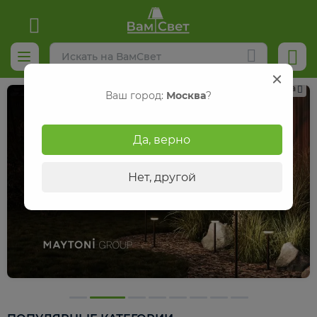
Реклама
Ваш город:
Москва
?
Да, верно
Нет, другой