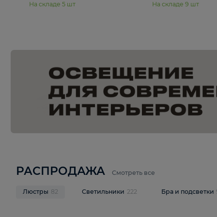
15 250 ₽
20 940 
Подвесная люстра Freya Янг /
Подвесная лю
Yang FR5208PL-06CH
Pava FR1016
В корзину
В корзину
На складе
5
шт
На складе
9