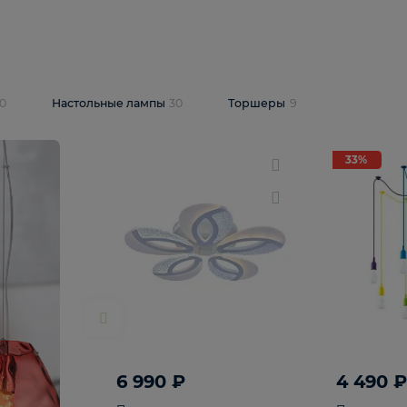
10 409 ₽
5 600 ₽
14 870 ₽
люстра Lussole
Подвесная люстра Alfa Praga
-6907-05
10773
В корзину
т
На складе
1
шт
светки
30
Настольные лампы
30
Торшеры
9