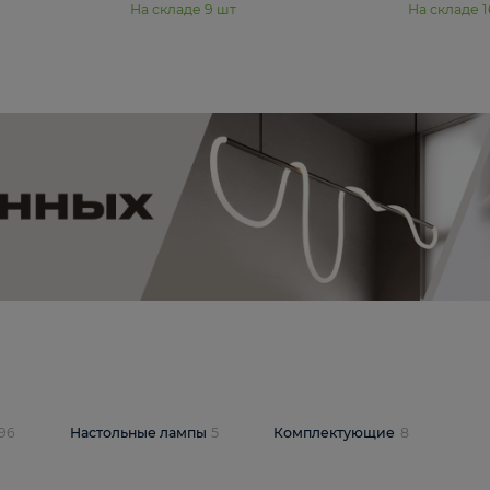
₽
19 350 ₽
стра Freya Пава /
Подвесная люстра Freya Янг /
PL-04S
Yang FR5208PL-08CH
В корзину
шт
На складе
9
шт