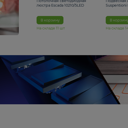
6 990 ₽
Потолочная светодиодная
люстра Escada 10210/5LED
В корзину
На складе
11
шт