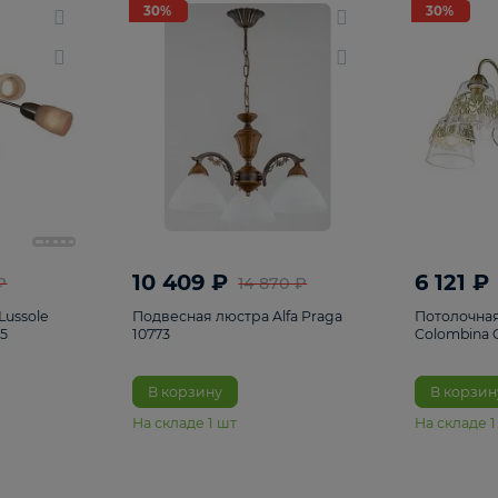
светки
96
Настольные лампы
5
Комплектующ
30%