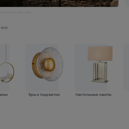
мотреть все
ветильники
Бра и подсветки
Настольные 