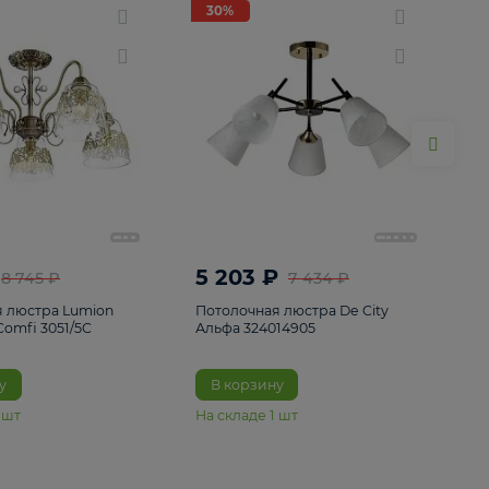
ие
8
30%
30%