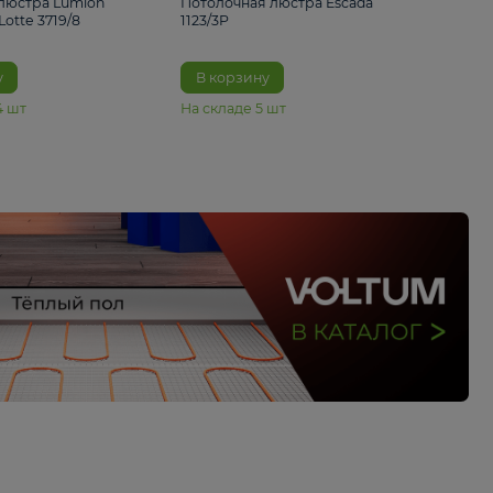
33%
4 490 ₽
5 070 ₽
6 680 ₽
Подвесная люстра Lumion
Потолочная люстра 
Suspentioni Lotte 3719/8
1123/3P
В корзину
В корзину
На складе
14
шт
На складе
5
шт