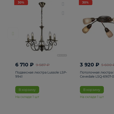
РАСПРОДАЖА
Смотреть все
Люстры
82
Светильники
222
Бра и под
30%
30%