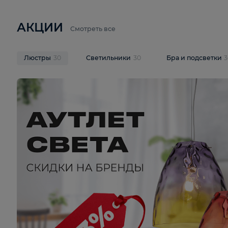
6 710 ₽
3 920 ₽
9 587 ₽
Подвесная люстра Lussole LSP-
Потолочная 
9941
Cevedale LSQ
В корзину
В корзину
На складе
1
шт
На складе
1
ш
АКЦИИ
Смотреть все
Люстры
30
Светильники
30
Бра и под