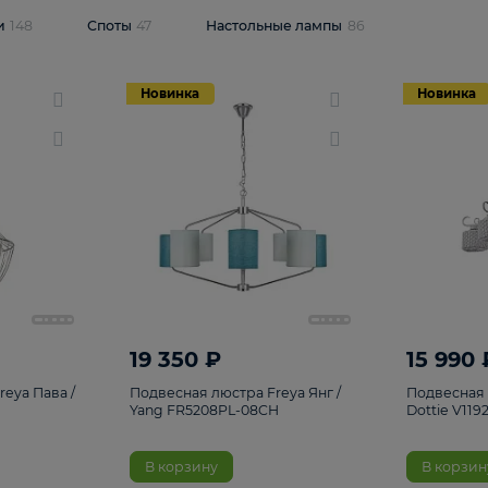
одсветки
148
Споты
47
Настольные лампы
86
Новинка