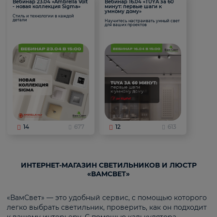
Вебинар 23.04 «Ambrella Volt
Вебинар 16.04 «TUYA за 60
- новая коллекция Sigma»
минут: первые шаги к
умному дому»
Стиль и технологии в каждой
детали
Научитесь настраивать умный свет
для ваших проектов
14
677
12
613
ИНТЕРНЕТ-МАГАЗИН СВЕТИЛЬНИКОВ И ЛЮСТР
«ВАМСВЕТ»
«ВамСвет» — это удобный сервис, с помощью которого
легко выбрать светильник, проверить, как он подходит