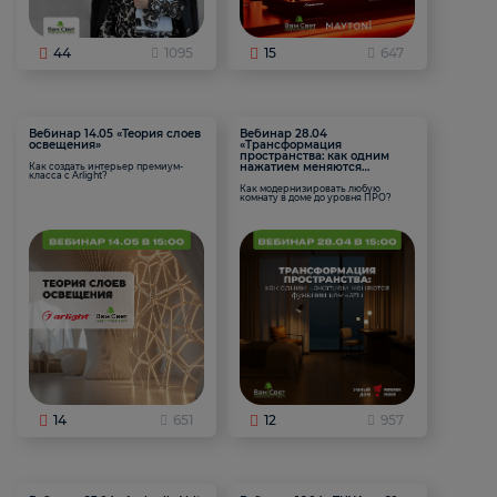
44
1095
15
647
Вебинар 14.05 «Теория слоев
Вебинар 28.04
освещения»
«Трансформация
пространства: как одним
нажатием меняются
Как создать интерьер премиум-
класса с Arlight?
функции комнаты
Как модернизировать любую
комнату в доме до уровня ПРО?
14
651
12
957