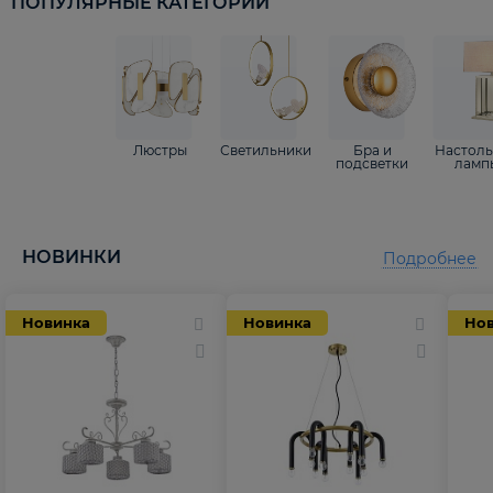
ПОПУЛЯРНЫЕ КАТЕГОРИИ
Люстры
Светильники
Бра и
Настол
подсветки
ламп
НОВИНКИ
Подробнее
Новинка
Новинка
Но