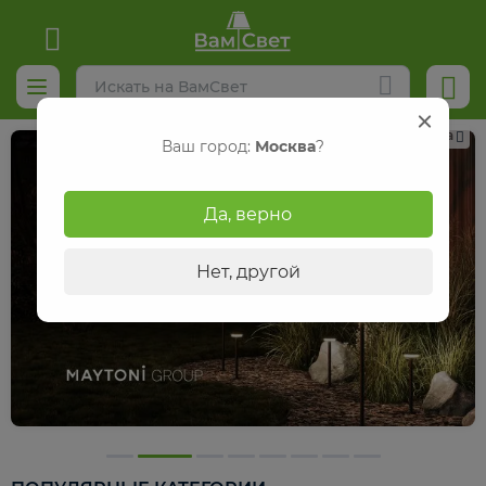
Реклама
Ваш город:
Москва
?
Да, верно
Нет, другой