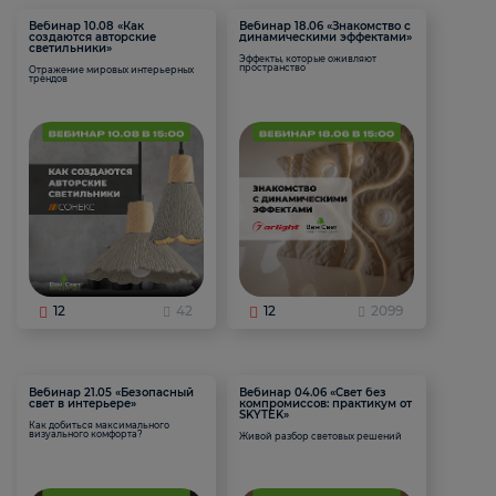
Вебинар 10.08 «Как
Вебинар 18.06 «Знакомство с
создаются авторские
динамическими эффектами»
светильники»
Эффекты, которые оживляют
пространство
Отражение мировых интерьерных
трендов
12
42
12
2099
Вебинар 21.05 «Безопасный
Вебинар 04.06 «Свет без
свет в интерьере»
компромиссов: практикум от
SKYTEK»
Как добиться максимального
визуального комфорта?
Живой разбор световых решений