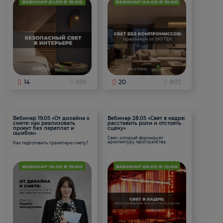
14
650
20
802
Вебинар 19.05 «От дизайна к
Вебинар 28.05 «Свет в кадре:
смете: как реализовать
расставить роли и отстоять
проект без переплат и
сцену»
ошибок»
Свет, который формирует
архитектуру пространства.
Как подготовить грамотную смету?