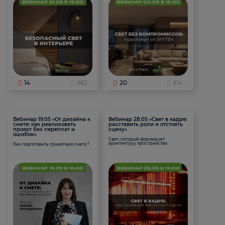
14
662
20
814
Вебинар 19.05 «От дизайна к
Вебинар 28.05 «Свет в кадре:
смете: как реализовать
расставить роли и отстоять
проект без переплат и
сцену»
ошибок»
Свет, который формирует
архитектуру пространства.
Как подготовить грамотную смету?