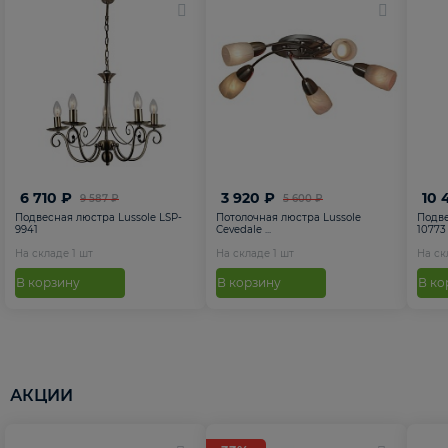
6 710 ₽
3 920 ₽
10 
9 587 ₽
5 600 ₽
Подвесная люстра Lussole LSP-
Потолочная люстра Lussole
Подве
9941
Cevedale ...
10773
На складе
1
шт
На складе
1
шт
На с
В корзину
В корзину
В ко
АКЦИИ