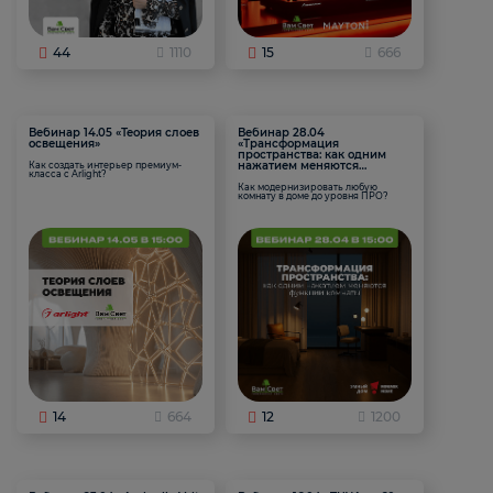
44
1110
15
666
Вебинар 14.05 «Теория слоев
Вебинар 28.04
освещения»
«Трансформация
пространства: как одним
нажатием меняются
Как создать интерьер премиум-
класса с Arlight?
функции комнаты
Как модернизировать любую
комнату в доме до уровня ПРО?
14
664
12
1200