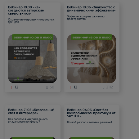
Вебинар 10.08 «Как
Вебинар 18.06 «Знакомство с
создаются авторские
динамическими эффектами»
светильники»
Эффекты, которые оживляют
пространство
Отражение мировых интерьерных
трендов
12
56
12
2112
Вебинар 21.05 «Безопасный
Вебинар 04.06 «Свет без
свет в интерьере»
компромиссов: практикум от
SKYTEK»
Как добиться максимального
визуального комфорта?
Живой разбор световых решений