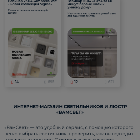
Вебинар 23.04 «Ambrella Volt
Вебинар 16.04 «TUYA за 60
- новая коллекция Sigma»
минут: первые шаги к
умному дому»
Стиль и технологии в каждой
детали
Научитесь настраивать умный свет
для ваших проектов
14
695
12
621
ИНТЕРНЕТ-МАГАЗИН СВЕТИЛЬНИКОВ И ЛЮСТР
«ВАМСВЕТ»
«ВамСвет» — это удобный сервис, с помощью которого
легко выбрать светильник, проверить, как он подходит