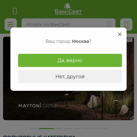
Реклама
Ваш город:
Москва
?
Да, верно
Нет, другой