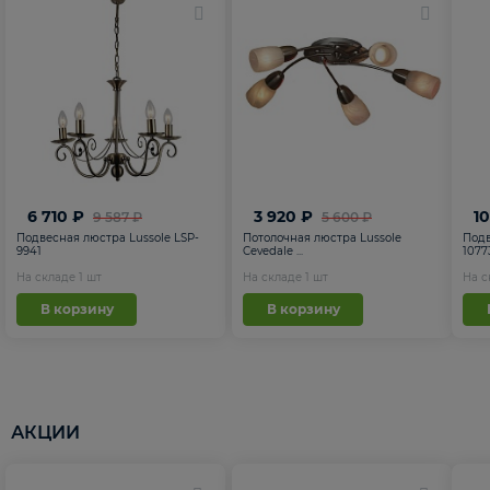
6 710 ₽
3 920 ₽
1
9 587 ₽
5 600 ₽
Подвесная люстра Lussole LSP-
Потолочная люстра Lussole
Подв
9941
Cevedale ...
1077
На складе
1
шт
На складе
1
шт
На 
В корзину
В корзину
АКЦИИ