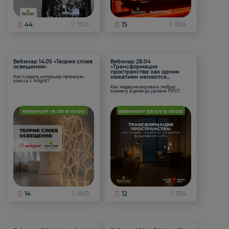
44
1105
15
658
Вебинар 14.05 «Теория слоев
Вебинар 28.04
освещения»
«Трансформация
пространства: как одним
нажатием меняются
Как создать интерьер премиум-
класса с Arlight?
функции комнаты
Как модернизировать любую
комнату в доме до уровня ПРО?
14
660
12
1114