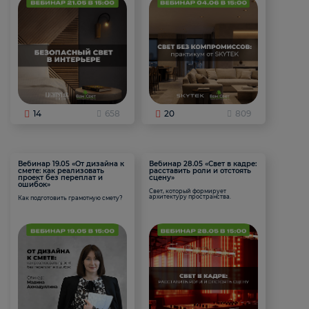
14
658
20
809
Вебинар 19.05 «От дизайна к
Вебинар 28.05 «Свет в кадре:
смете: как реализовать
расставить роли и отстоять
проект без переплат и
сцену»
ошибок»
Свет, который формирует
архитектуру пространства.
Как подготовить грамотную смету?