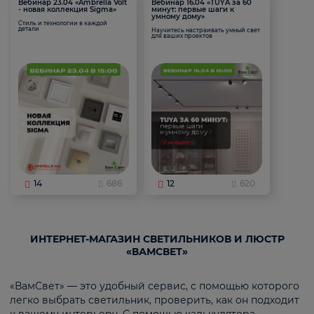
Вебинар 23.04 «Ambrella Volt
Вебинар 16.04 «TUYA за 60
- новая коллекция Sigma»
минут: первые шаги к
умному дому»
Стиль и технологии в каждой
детали
Научитесь настраивать умный свет
для ваших проектов
14
686
12
620
ИНТЕРНЕТ-МАГАЗИН СВЕТИЛЬНИКОВ И ЛЮСТР
«ВАМСВЕТ»
«ВамСвет» — это удобный сервис, с помощью которого
легко выбрать светильник, проверить, как он подходит