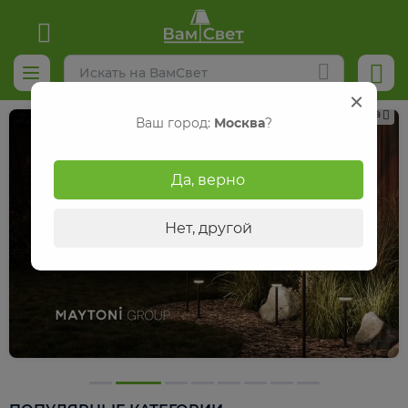
Реклама
Ваш город:
Москва
?
Да, верно
Нет, другой