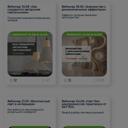
Вебинар 10.08 «Как
Вебинар 18.06 «Знакомство с
создаются авторские
динамическими эффектами»
светильники»
Эффекты, которые оживляют
пространство
Отражение мировых интерьерных
трендов
12
47
12
2109
Вебинар 21.05 «Безопасный
Вебинар 04.06 «Свет без
свет в интерьере»
компромиссов: практикум от
SKYTEK»
Как добиться максимального
визуального комфорта?
Живой разбор световых решений