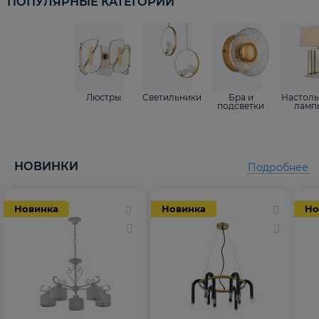
ПОПУЛЯРНЫЕ КАТЕГОРИИ
Люстры
Светильники
Бра и
Настол
подсветки
ламп
НОВИНКИ
Подробнее
Новинка
Новинка
Но