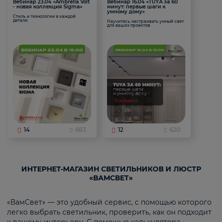
Вебинар 23.04 «Ambrella Volt
Вебинар 16.04 «TUYA за 60
- новая коллекция Sigma»
минут: первые шаги к
умному дому»
Стиль и технологии в каждой
детали
Научитесь настраивать умный свет
для ваших проектов
14
683
12
620
ИНТЕРНЕТ-МАГАЗИН СВЕТИЛЬНИКОВ И ЛЮСТР
«ВАМСВЕТ»
«ВамСвет» — это удобный сервис, с помощью которого
легко выбрать светильник, проверить, как он подходит