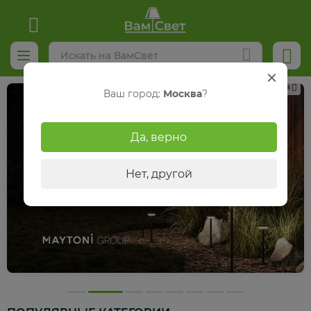
Реклама
Ваш город:
Москва
?
Да, верно
Нет, другой