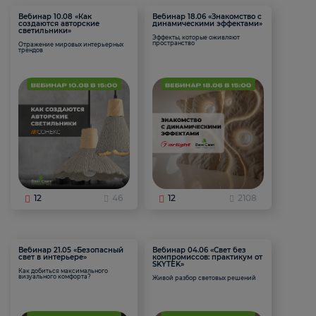
Вебинар 10.08 «Как
Вебинар 18.06 «Знакомство с
создаются авторские
динамическими эффектами»
светильники»
Эффекты, которые оживляют
пространство
Отражение мировых интерьерных
трендов
12
46
12
2108
Вебинар 21.05 «Безопасный
Вебинар 04.06 «Свет без
свет в интерьере»
компромиссов: практикум от
SKYTEK»
Как добиться максимального
визуального комфорта?
Живой разбор световых решений