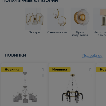
ПОПУЛЯРНЫЕ КАТЕГОРИИ
Люстры
Светильники
Бра и
Настол
подсветки
ламп
НОВИНКИ
Подробнее
Новинка
Новинка
Но