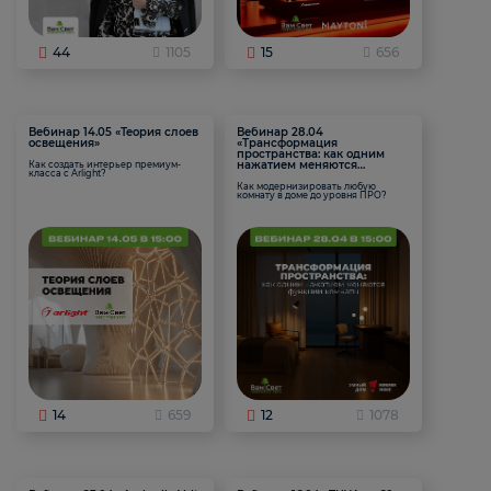
44
1105
15
656
Вебинар 14.05 «Теория слоев
Вебинар 28.04
освещения»
«Трансформация
пространства: как одним
нажатием меняются
Как создать интерьер премиум-
класса с Arlight?
функции комнаты
Как модернизировать любую
комнату в доме до уровня ПРО?
14
659
12
1078