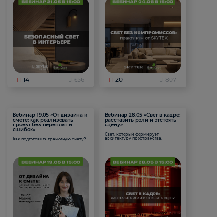
14
656
20
807
Вебинар 19.05 «От дизайна к
Вебинар 28.05 «Свет в кадре:
смете: как реализовать
расставить роли и отстоять
проект без переплат и
сцену»
ошибок»
Свет, который формирует
архитектуру пространства.
Как подготовить грамотную смету?