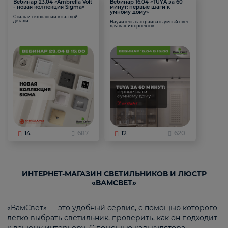
Вебинар 23.04 «Ambrella Volt
Вебинар 16.04 «TUYA за 60
- новая коллекция Sigma»
минут: первые шаги к
умному дому»
Стиль и технологии в каждой
детали
Научитесь настраивать умный свет
для ваших проектов
14
687
12
620
ИНТЕРНЕТ-МАГАЗИН СВЕТИЛЬНИКОВ И ЛЮСТР
«ВАМСВЕТ»
«ВамСвет» — это удобный сервис, с помощью которого
легко выбрать светильник, проверить, как он подходит