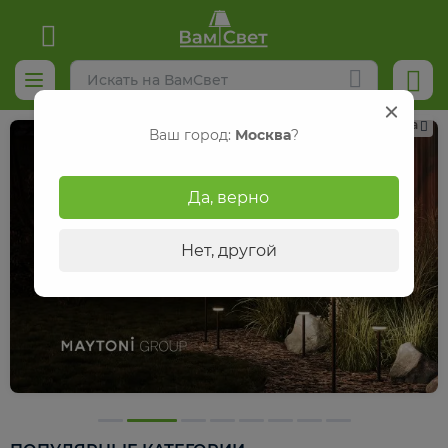
Реклама
Ваш город:
Москва
?
Да, верно
Нет, другой