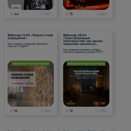
44
1107
15
660
Вебинар 14.05 «Теория слоев
Вебинар 28.04
освещения»
«Трансформация
пространства: как одним
нажатием меняются
Как создать интерьер премиум-
класса с Arlight?
функции комнаты
Как модернизировать любую
комнату в доме до уровня ПРО?
14
660
12
1130