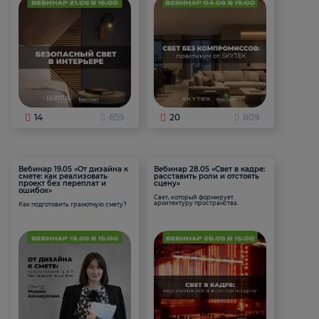
14
659
20
809
Вебинар 19.05 «От дизайна к
Вебинар 28.05 «Свет в кадре:
смете: как реализовать
расставить роли и отстоять
проект без переплат и
сцену»
ошибок»
Свет, который формирует
архитектуру пространства.
Как подготовить грамотную смету?