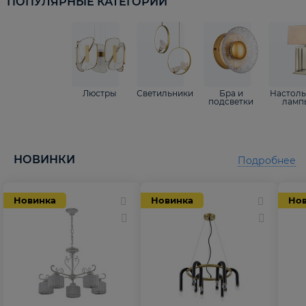
ПОПУЛЯРНЫЕ КАТЕГОРИИ
Люстры
Светильники
Бра и
Настол
подсветки
ламп
НОВИНКИ
Подробнее
Новинка
Новинка
Но