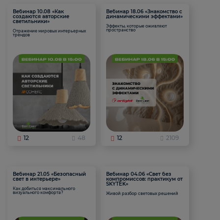
Вебинар 10.08 «Как
Вебинар 18.06 «Знакомство с
создаются авторские
динамическими эффектами»
светильники»
Эффекты, которые оживляют
пространство
Отражение мировых интерьерных
трендов
12
48
12
2109
Вебинар 21.05 «Безопасный
Вебинар 04.06 «Свет без
свет в интерьере»
компромиссов: практикум от
SKYTEK»
Как добиться максимального
визуального комфорта?
Живой разбор световых решений