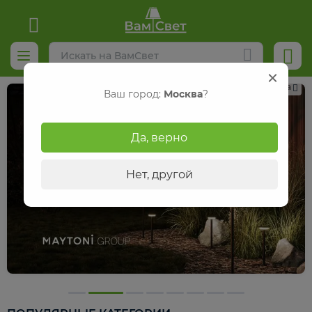
Реклама
Ваш город:
Москва
?
Да, верно
Нет, другой