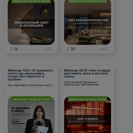
14
653
20
804
Вебинар 19.05 «От дизайна к
Вебинар 28.05 «Свет в кадре:
смете: как реализовать
расставить роли и отстоять
проект без переплат и
сцену»
ошибок»
Свет, который формирует
архитектуру пространства.
Как подготовить грамотную смету?