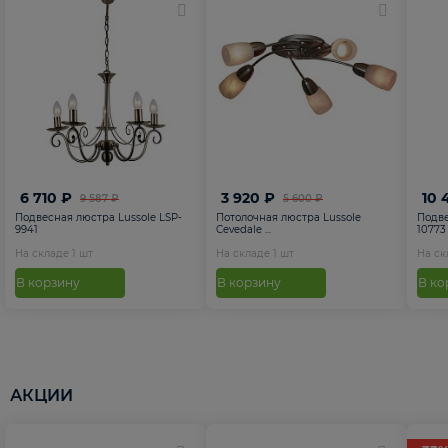
6 710 ₽
3 920 ₽
10 
9 587 ₽
5 600 ₽
Подвесная люстра Lussole LSP-
Потолочная люстра Lussole
Подве
9941
Cevedale ...
10773
На складе
1
шт
На складе
1
шт
На с
В корзину
В корзину
В ко
АКЦИИ