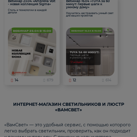
Вебинар 23.04 «Ambrella Volt
Вебинар 16.04 «TUYA за 60
- новая коллекция Sigma»
минут: первые шаги к
умному дому»
Стиль и технологии в каждой
детали
Научитесь настраивать умный свет
для ваших проектов
14
679
12
614
ИНТЕРНЕТ-МАГАЗИН СВЕТИЛЬНИКОВ И ЛЮСТР
«ВАМСВЕТ»
«ВамСвет» — это удобный сервис, с помощью которого
легко выбрать светильник, проверить, как он подходит