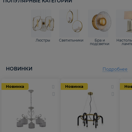
ПОПУЛЯРНЫЕ КАТЕГОРИИ
Люстры
Светильники
Бра и
Настол
подсветки
ламп
НОВИНКИ
Подробнее
Новинка
Новинка
Но