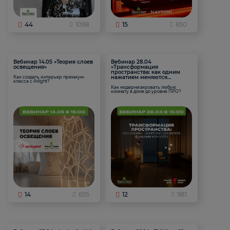
44
1098
15
650
Вебинар 14.05 «Теория слоев
Вебинар 28.04
освещения»
«Трансформация
пространства: как одним
нажатием меняются
Как создать интерьер премиум-
класса с Arlight?
функции комнаты
Как модернизировать любую
комнату в доме до уровня ПРО?
14
655
12
981