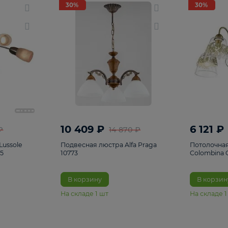
светки
96
Настольные лампы
5
Комплектующ
30%