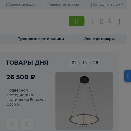
Адреса складов
Адреса магазинов
Торшеры
Трековые светильники
Э
Реклама
ТОВАРЫ ДНЯ
21
:
14
26 500 ₽
Подвесной
светодиодный
светильник Eurosvet
Occhio ...