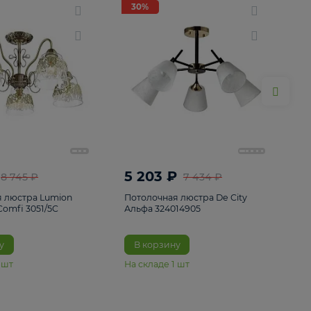
ие
8
30%
30%