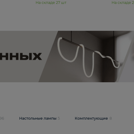
11 990 ₽
юстра Moderli
Подвесная люстра Moderli
12P
Dottie V11920-3P
В корзину
шт
На складе
27
шт