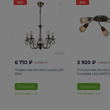
РАСПРОДАЖА
Смотреть все
Люстры
82
Светильники
222
Бра и под
30%
30%