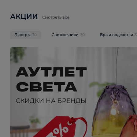
6 710 ₽
3 920 ₽
9 587 ₽
Подвесная люстра Lussole LSP-
Потолочная 
9941
Cevedale LSQ
В корзину
В корзину
На складе
1
шт
На складе
1
ш
АКЦИИ
Смотреть все
Люстры
30
Светильники
30
Бра и под