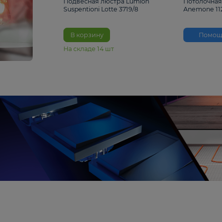
33%
4 490 ₽
6 680 ₽
Подвесная люстра Lumion
Suspentioni Lotte 3719/8
В корзину
На складе
14
шт