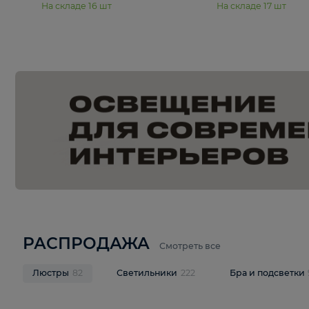
15 990 ₽
19 990 ₽
Подвесная люстра Moderli
Подвесная л
Dottie V11921-5P
Mireil V11914-
В корзину
В корзину
На складе
16
шт
На складе
17