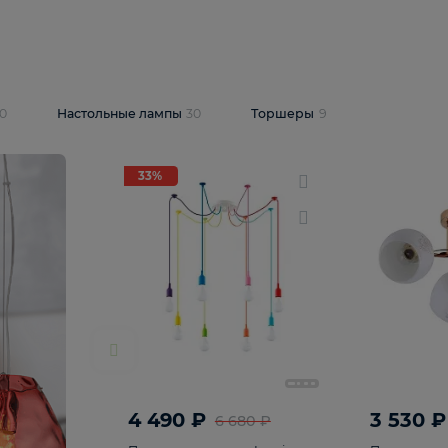
10 409 ₽
5 600 ₽
14 870 ₽
люстра Lussole
Подвесная люстра Alfa Praga
-6907-05
10773
В корзину
т
На складе
1
шт
светки
30
Настольные лампы
30
Торшеры
9