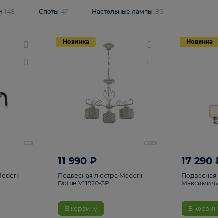
одсветки
148
Споты
47
Настольные лампы
86
Новинка