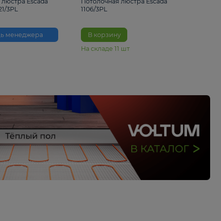
3 530 ₽
3 460 ₽
Потолочная люстра Escada
Потолочная люстра 
Anemone 1121/3PL
1106/3PL
Помощь менеджера
В корзину
На складе
11
шт