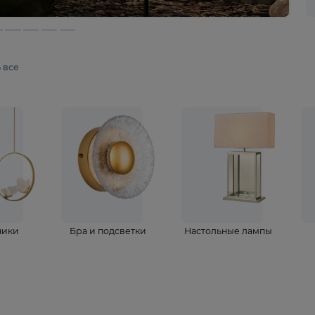
мотреть все
ветильники
Бра и подсветки
Настольные 