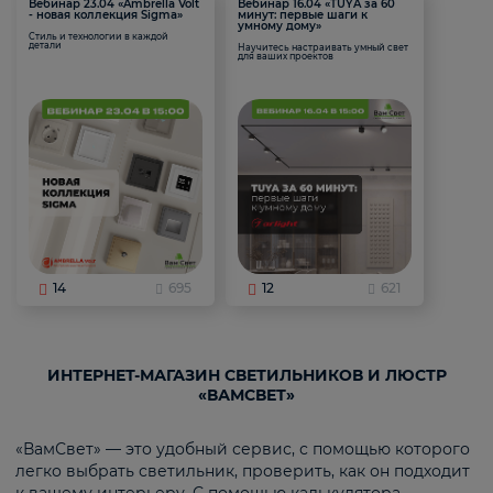
Вебинар 23.04 «Ambrella Volt
Вебинар 16.04 «TUYA за 60
- новая коллекция Sigma»
минут: первые шаги к
умному дому»
Стиль и технологии в каждой
детали
Научитесь настраивать умный свет
для ваших проектов
14
695
12
621
ИНТЕРНЕТ-МАГАЗИН СВЕТИЛЬНИКОВ И ЛЮСТР
«ВАМСВЕТ»
«ВамСвет» — это удобный сервис, с помощью которого
легко выбрать светильник, проверить, как он подходит