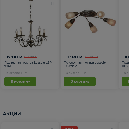
6 710 ₽
3 920 ₽
1
9 587 ₽
5 600 ₽
Подвесная люстра Lussole LSP-
Потолочная люстра Lussole
Подв
9941
Cevedale ...
1077
На складе
1
шт
На складе
1
шт
На 
В корзину
В корзину
АКЦИИ