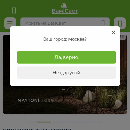
Реклама
Ваш город:
Москва
?
Да, верно
Нет, другой