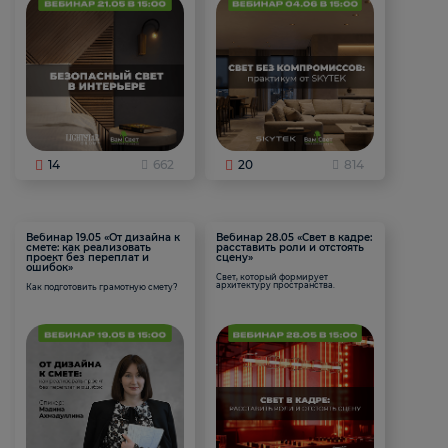
14
662
20
814
Вебинар 19.05 «От дизайна к
Вебинар 28.05 «Свет в кадре:
смете: как реализовать
расставить роли и отстоять
проект без переплат и
сцену»
ошибок»
Свет, который формирует
архитектуру пространства.
Как подготовить грамотную смету?