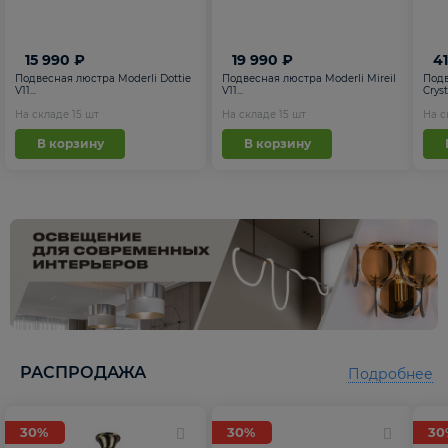
15 990 ₽
19 990 ₽
4
Подвесная люстра Moderli Dottie
Подвесная люстра Moderli Mireil
Подв
V11...
V11...
Cryst.
На складе
15
шт
На складе
15
шт
На 
В корзину
В корзину
РАСПРОДАЖА
Подробнее
30%
30%
30