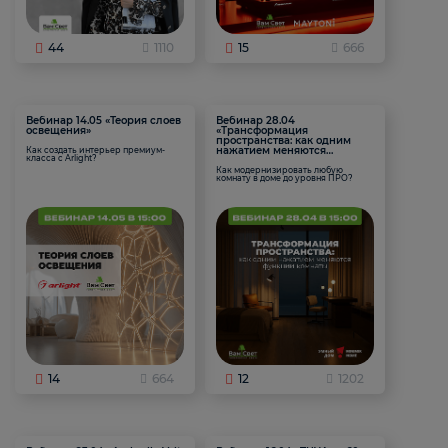
44
1110
15
666
Вебинар 14.05 «Теория слоев
Вебинар 28.04
освещения»
«Трансформация
пространства: как одним
нажатием меняются
Как создать интерьер премиум-
класса с Arlight?
функции комнаты
Как модернизировать любую
комнату в доме до уровня ПРО?
14
664
12
1202