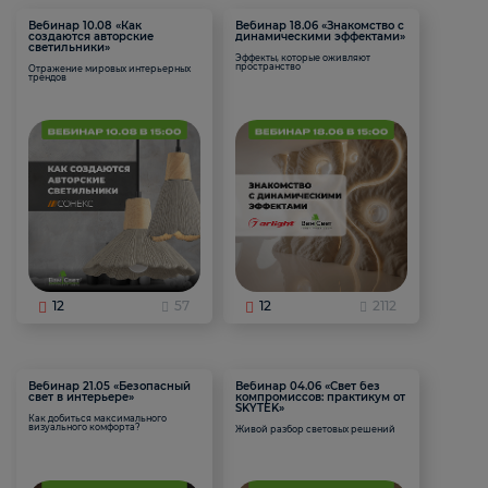
Вебинар 10.08 «Как
Вебинар 18.06 «Знакомство с
создаются авторские
динамическими эффектами»
светильники»
Эффекты, которые оживляют
пространство
Отражение мировых интерьерных
трендов
12
57
12
2112
Вебинар 21.05 «Безопасный
Вебинар 04.06 «Свет без
свет в интерьере»
компромиссов: практикум от
SKYTEK»
Как добиться максимального
визуального комфорта?
Живой разбор световых решений