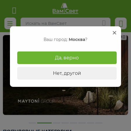
Реклама
Ваш город:
Москва
?
Да, верно
Нет, другой