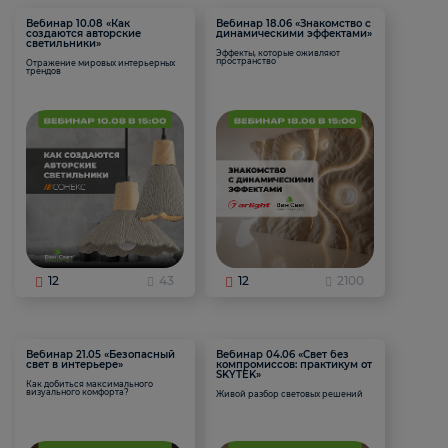
Вебинар 10.08 «Как
Вебинар 18.06 «Знакомство с
создаются авторские
динамическими эффектами»
светильники»
Эффекты, которые оживляют
пространство
Отражение мировых интерьерных
трендов
12
43
12
2100
Вебинар 21.05 «Безопасный
Вебинар 04.06 «Свет без
свет в интерьере»
компромиссов: практикум от
SKYTEK»
Как добиться максимального
визуального комфорта?
Живой разбор световых решений