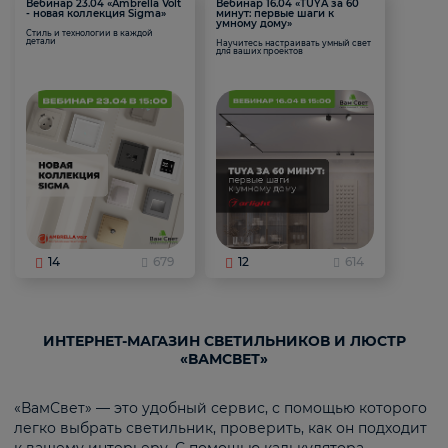
Вебинар 23.04 «Ambrella Volt
Вебинар 16.04 «TUYA за 60
- новая коллекция Sigma»
минут: первые шаги к
умному дому»
Стиль и технологии в каждой
детали
Научитесь настраивать умный свет
для ваших проектов
14
679
12
614
ИНТЕРНЕТ-МАГАЗИН СВЕТИЛЬНИКОВ И ЛЮСТР
«ВАМСВЕТ»
«ВамСвет» — это удобный сервис, с помощью которого
легко выбрать светильник, проверить, как он подходит