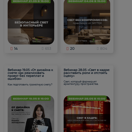
14
653
20
804
Вебинар 19.05 «От дизайна к
Вебинар 28.05 «Свет в кадре:
смете: как реализовать
расставить роли и отстоять
проект без переплат и
сцену»
ошибок»
Свет, который формирует
архитектуру пространства.
Как подготовить грамотную смету?