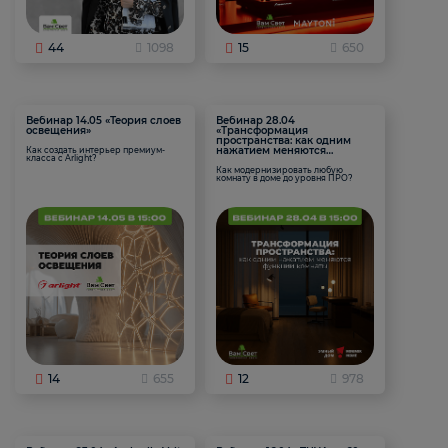
44
1098
15
650
Вебинар 14.05 «Теория слоев
Вебинар 28.04
освещения»
«Трансформация
пространства: как одним
нажатием меняются
Как создать интерьер премиум-
класса с Arlight?
функции комнаты
Как модернизировать любую
комнату в доме до уровня ПРО?
14
655
12
978