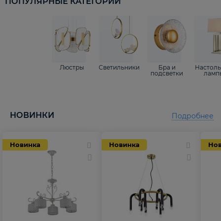
ПОПУЛЯРНЫЕ КАТЕГОРИИ
Люстры
Светильники
Бра и
Настол
подсветки
ламп
НОВИНКИ
Подробнее
Новинка
Новинка
Но