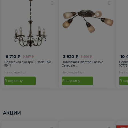
6 710 ₽
3 920 ₽
10 
9 587 ₽
5 600 ₽
Подвесная люстра Lussole LSP-
Потолочная люстра Lussole
Подве
9941
Cevedale ...
10773
На складе
1
шт
На складе
1
шт
На с
В корзину
В корзину
В ко
АКЦИИ