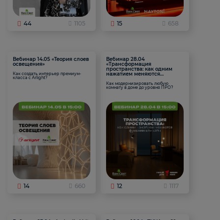
44
1105
15
658
Вебинар 14.05 «Теория слоев
Вебинар 28.04
освещения»
«Трансформация
пространства: как одним
нажатием меняются
Как создать интерьер премиум-
класса с Arlight?
функции комнаты
Как модернизировать любую
комнату в доме до уровня ПРО?
14
660
12
1117