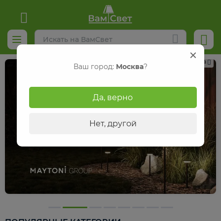
Реклама
Ваш город:
Москва
?
Да, верно
Нет, другой