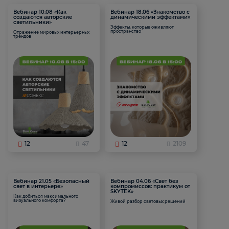
Вебинар 10.08 «Как
Вебинар 18.06 «Знакомство с
создаются авторские
динамическими эффектами»
светильники»
Эффекты, которые оживляют
пространство
Отражение мировых интерьерных
трендов
12
47
12
2109
Вебинар 21.05 «Безопасный
Вебинар 04.06 «Свет без
свет в интерьере»
компромиссов: практикум от
SKYTEK»
Как добиться максимального
визуального комфорта?
Живой разбор световых решений