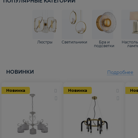
ПОПУЛЯРНЫЕ КАТЕГОРИИ
Люстры
Светильники
Бра и
Настол
подсветки
ламп
НОВИНКИ
Подробнее
Новинка
Новинка
Но