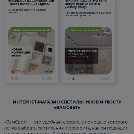
Вебинар 23.04 «Ambrella Volt
Вебинар 16.04 «TUYA за 60
- новая коллекция Sigma»
минут: первые шаги к
умному дому»
Стиль и технологии в каждой
детали
Научитесь настраивать умный свет
для ваших проектов
14
686
12
620
ИНТЕРНЕТ-МАГАЗИН СВЕТИЛЬНИКОВ И ЛЮСТР
«ВАМСВЕТ»
«ВамСвет» — это удобный сервис, с помощью которого
легко выбрать светильник, проверить, как он подходит