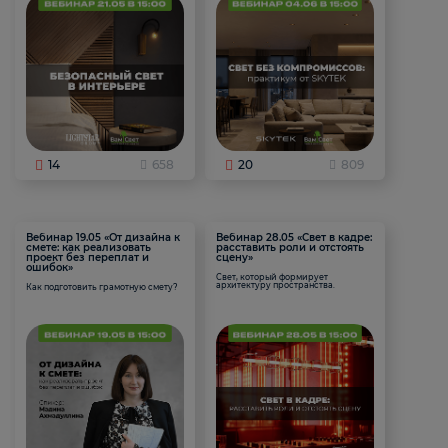
14
658
20
809
Вебинар 19.05 «От дизайна к
Вебинар 28.05 «Свет в кадре:
смете: как реализовать
расставить роли и отстоять
проект без переплат и
сцену»
ошибок»
Свет, который формирует
архитектуру пространства.
Как подготовить грамотную смету?