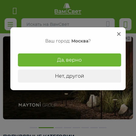
Реклама
Ваш город:
Москва
?
Да, верно
Нет, другой