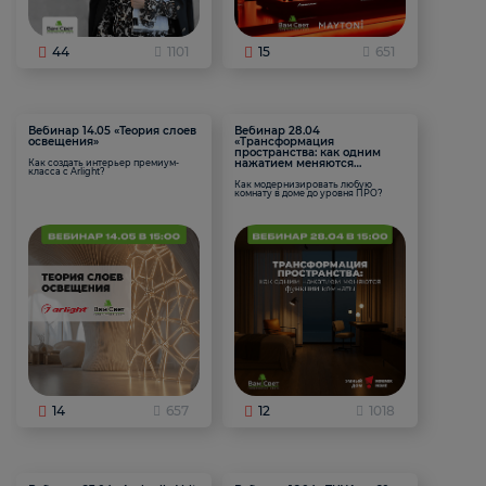
44
1101
15
651
Вебинар 14.05 «Теория слоев
Вебинар 28.04
освещения»
«Трансформация
пространства: как одним
нажатием меняются
Как создать интерьер премиум-
класса с Arlight?
функции комнаты
Как модернизировать любую
комнату в доме до уровня ПРО?
14
657
12
1018