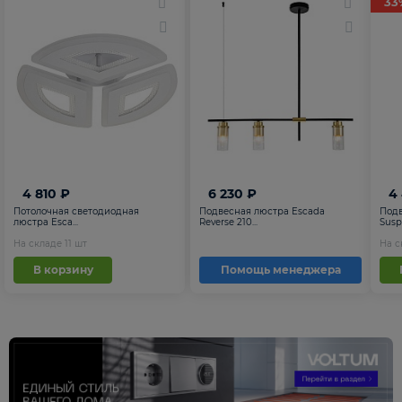
33
4 810 ₽
6 230 ₽
4
Потолочная светодиодная
Подвесная люстра Escada
Подв
люстра Esca...
Reverse 210...
Suspe
На складе
11
шт
На 
В корзину
Помощь менеджера