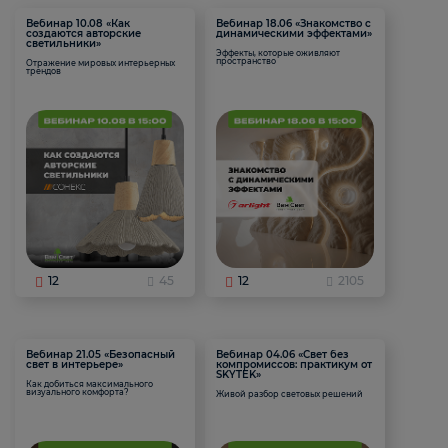
Вебинар 10.08 «Как
Вебинар 18.06 «Знакомство с
создаются авторские
динамическими эффектами»
светильники»
Эффекты, которые оживляют
пространство
Отражение мировых интерьерных
трендов
12
45
12
2105
Вебинар 21.05 «Безопасный
Вебинар 04.06 «Свет без
свет в интерьере»
компромиссов: практикум от
SKYTEK»
Как добиться максимального
визуального комфорта?
Живой разбор световых решений