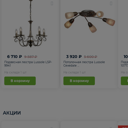
6 710 ₽
3 920 ₽
1
9 587 ₽
5 600 ₽
Подвесная люстра Lussole LSP-
Потолочная люстра Lussole
Подв
9941
Cevedale ...
1077
На складе
1
шт
На складе
1
шт
На 
В корзину
В корзину
АКЦИИ