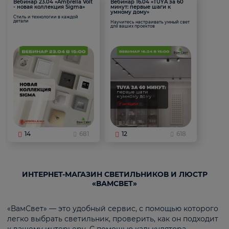
Вебинар 23.04 «Ambrella Volt
Вебинар 16.04 «TUYA за 60
- новая коллекция Sigma»
минут: первые шаги к
умному дому»
Стиль и технологии в каждой
детали
Научитесь настраивать умный свет
для ваших проектов
14
681
12
618
ИНТЕРНЕТ-МАГАЗИН СВЕТИЛЬНИКОВ И ЛЮСТР
«ВАМСВЕТ»
«ВамСвет» — это удобный сервис, с помощью которого
легко выбрать светильник, проверить, как он подходит