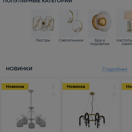
ПОПУЛЯРНЫЕ КАТЕГОРИИ
Люстры
Светильники
Бра и
Настол
подсветки
ламп
НОВИНКИ
Подробнее
Новинка
Новинка
Но