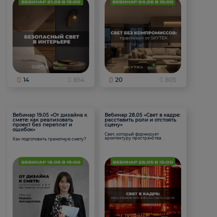
14
654
20
805
Вебинар 19.05 «От дизайна к
Вебинар 28.05 «Свет в кадре:
смете: как реализовать
расставить роли и отстоять
проект без переплат и
сцену»
ошибок»
Свет, который формирует
архитектуру пространства.
Как подготовить грамотную смету?