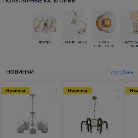
ПОПУЛЯРНЫЕ КАТЕГОРИИ
Люстры
Светильники
Бра и
Настол
подсветки
ламп
НОВИНКИ
Подробнее
Новинка
Новинка
Но