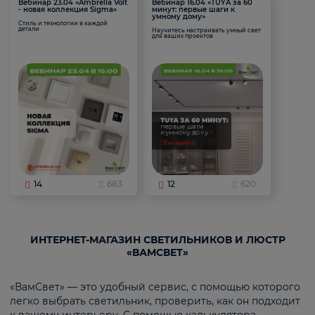
Вебинар 23.04 «Ambrella Volt
Вебинар 16.04 «TUYA за 60
- новая коллекция Sigma»
минут: первые шаги к
умному дому»
Стиль и технологии в каждой
детали
Научитесь настраивать умный свет
для ваших проектов
14
683
12
620
ИНТЕРНЕТ-МАГАЗИН СВЕТИЛЬНИКОВ И ЛЮСТР
«ВАМСВЕТ»
«ВамСвет» — это удобный сервис, с помощью которого
легко выбрать светильник, проверить, как он подходит