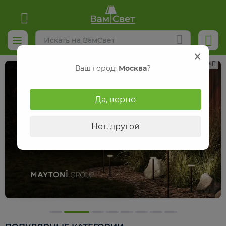
Реклама
Ваш город:
Москва
?
Да, верно
Нет, другой