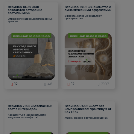
Вебинар 10.08 «Как
Вебинар 18.06 «Знакомство с
создаются авторские
динамическими эффектами»
светильники»
Эффекты, которые оживляют
пространство
Отражение мировых интерьерных
трендов
12
46
12
2107
Вебинар 21.05 «Безопасный
Вебинар 04.06 «Свет без
свет в интерьере»
компромиссов: практикум от
SKYTEK»
Как добиться максимального
визуального комфорта?
Живой разбор световых решений