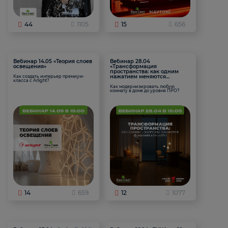
44
1105
15
656
Вебинар 14.05 «Теория слоев
Вебинар 28.04
освещения»
«Трансформация
пространства: как одним
нажатием меняются
Как создать интерьер премиум-
класса с Arlight?
функции комнаты
Как модернизировать любую
комнату в доме до уровня ПРО?
14
659
12
1077