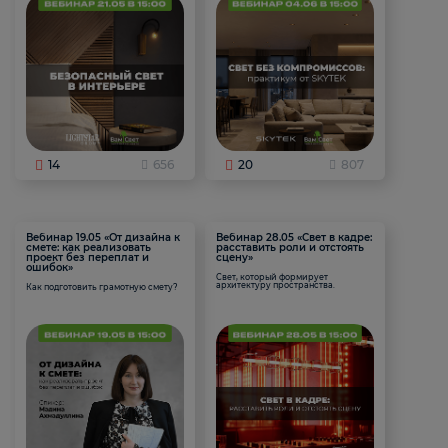
14
656
20
807
Вебинар 19.05 «От дизайна к
Вебинар 28.05 «Свет в кадре:
смете: как реализовать
расставить роли и отстоять
проект без переплат и
сцену»
ошибок»
Свет, который формирует
архитектуру пространства.
Как подготовить грамотную смету?