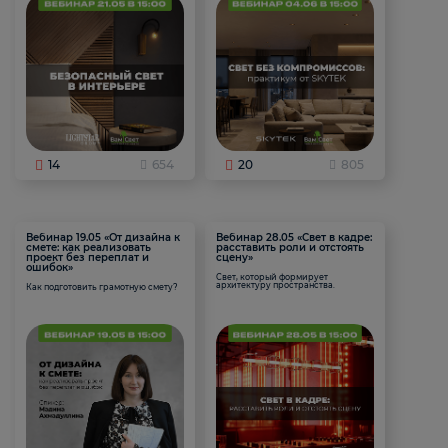
14
654
20
805
Вебинар 19.05 «От дизайна к
Вебинар 28.05 «Свет в кадре:
смете: как реализовать
расставить роли и отстоять
проект без переплат и
сцену»
ошибок»
Свет, который формирует
архитектуру пространства.
Как подготовить грамотную смету?