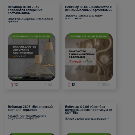
Вебинар 10.08 «Как
Вебинар 18.06 «Знакомство с
создаются авторские
динамическими эффектами»
светильники»
Эффекты, которые оживляют
пространство
Отражение мировых интерьерных
трендов
12
45
12
2105
Вебинар 21.05 «Безопасный
Вебинар 04.06 «Свет без
свет в интерьере»
компромиссов: практикум от
SKYTEK»
Как добиться максимального
визуального комфорта?
Живой разбор световых решений