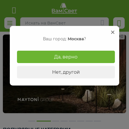
Реклама
Ваш город:
Москва
?
Да, верно
Нет, другой