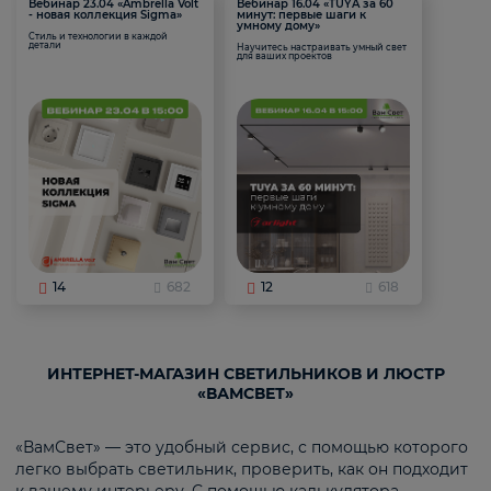
Вебинар 23.04 «Ambrella Volt
Вебинар 16.04 «TUYA за 60
- новая коллекция Sigma»
минут: первые шаги к
умному дому»
Стиль и технологии в каждой
детали
Научитесь настраивать умный свет
для ваших проектов
14
682
12
618
ИНТЕРНЕТ-МАГАЗИН СВЕТИЛЬНИКОВ И ЛЮСТР
«ВАМСВЕТ»
«ВамСвет» — это удобный сервис, с помощью которого
легко выбрать светильник, проверить, как он подходит