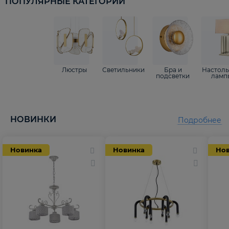
ПОПУЛЯРНЫЕ КАТЕГОРИИ
Люстры
Светильники
Бра и
Настол
подсветки
ламп
НОВИНКИ
Подробнее
Новинка
Новинка
Но