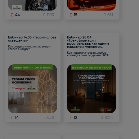
44
1103
15
651
Вебинар 14.05 «Теория слоев
Вебинар 28.04
освещения»
«Трансформация
пространства: как одним
нажатием меняются
Как создать интерьер премиум-
класса с Arlight?
функции комнаты
Как модернизировать любую
комнату в доме до уровня ПРО?
14
658
12
1024