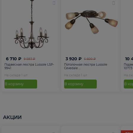
6 710 ₽
3 920 ₽
10 
9 587 ₽
5 600 ₽
Подвесная люстра Lussole LSP-
Потолочная люстра Lussole
Подве
9941
Cevedale ...
10773
На складе
1
шт
На складе
1
шт
На с
В корзину
В корзину
В ко
АКЦИИ