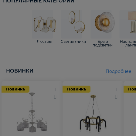
ПОПУЛЯРНЫЕ КАТЕГОРИИ
Люстры
Светильники
Бра и
Настол
подсветки
ламп
НОВИНКИ
Подробнее
Новинка
Новинка
Но