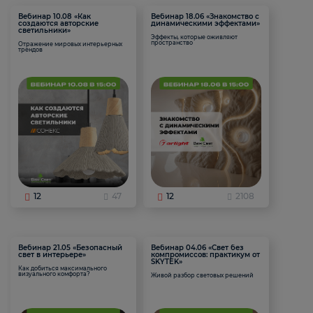
Вебинар 10.08 «Как
Вебинар 18.06 «Знакомство с
создаются авторские
динамическими эффектами»
светильники»
Эффекты, которые оживляют
пространство
Отражение мировых интерьерных
трендов
12
47
12
2108
Вебинар 21.05 «Безопасный
Вебинар 04.06 «Свет без
свет в интерьере»
компромиссов: практикум от
SKYTEK»
Как добиться максимального
визуального комфорта?
Живой разбор световых решений