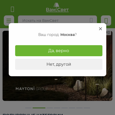
Реклама
Ваш город:
Москва
?
Да, верно
Нет, другой