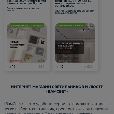
Вебинар 23.04 «Ambrella Volt
Вебинар 16.04 «TUYA за 60
- новая коллекция Sigma»
минут: первые шаги к
умному дому»
Стиль и технологии в каждой
детали
Научитесь настраивать умный свет
для ваших проектов
14
684
12
620
ИНТЕРНЕТ-МАГАЗИН СВЕТИЛЬНИКОВ И ЛЮСТР
«ВАМСВЕТ»
«ВамСвет» — это удобный сервис, с помощью которого
легко выбрать светильник, проверить, как он подходит