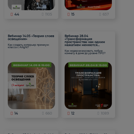
44
1105
15
657
Вебинар 14.05 «Теория слоев
Вебинар 28.04
освещения»
«Трансформация
пространства: как одним
нажатием меняются
Как создать интерьер премиум-
класса с Arlight?
функции комнаты
Как модернизировать любую
комнату в доме до уровня ПРО?
14
660
12
1089