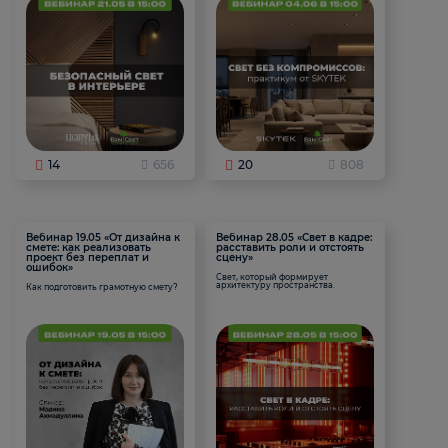
14
656
20
808
Вебинар 19.05 «От дизайна к
Вебинар 28.05 «Свет в кадре:
смете: как реализовать
расставить роли и отстоять
проект без переплат и
сцену»
ошибок»
Свет, который формирует
архитектуру пространства.
Как подготовить грамотную смету?