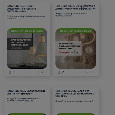
Вебинар 10.08 «Как
Вебинар 18.06 «Знакомство с
создаются авторские
динамическими эффектами»
светильники»
Эффекты, которые оживляют
пространство
Отражение мировых интерьерных
трендов
12
45
12
2106
Вебинар 21.05 «Безопасный
Вебинар 04.06 «Свет без
свет в интерьере»
компромиссов: практикум от
SKYTEK»
Как добиться максимального
визуального комфорта?
Живой разбор световых решений