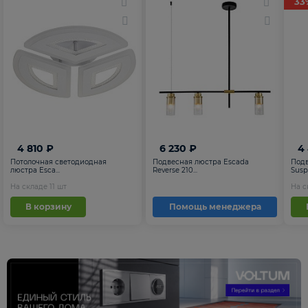
33
4 810 ₽
6 230 ₽
4
Потолочная светодиодная
Подвесная люстра Escada
Подв
люстра Esca...
Reverse 210...
Suspe
На складе
11
шт
На 
В корзину
Помощь менеджера