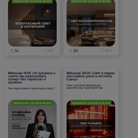
14
655
20
807
Вебинар 19.05 «От дизайна к
Вебинар 28.05 «Свет в кадре:
смете: как реализовать
расставить роли и отстоять
проект без переплат и
сцену»
ошибок»
Свет, который формирует
архитектуру пространства.
Как подготовить грамотную смету?