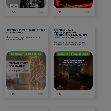
44
1103
15
651
Вебинар 14.05 «Теория слоев
Вебинар 28.04
освещения»
«Трансформация
пространства: как одним
нажатием меняются
Как создать интерьер премиум-
класса с Arlight?
функции комнаты
Как модернизировать любую
комнату в доме до уровня ПРО?
14
658
12
1029