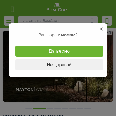
Реклама
Ваш город:
Москва
?
Да, верно
Нет, другой