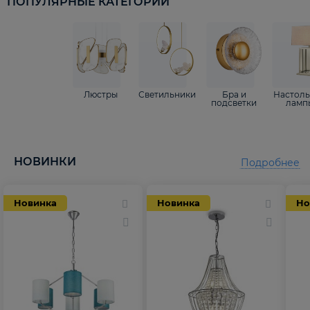
ПОПУЛЯРНЫЕ КАТЕГОРИИ
Люстры
Светильники
Бра и
Настол
подсветки
ламп
НОВИНКИ
Подробнее
Новинка
Новинка
Но