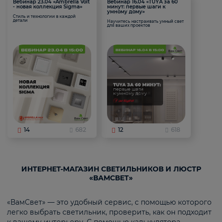
Вебинар 23.04 «Ambrella Volt
Вебинар 16.04 «TUYA за 60
- новая коллекция Sigma»
минут: первые шаги к
умному дому»
Стиль и технологии в каждой
детали
Научитесь настраивать умный свет
для ваших проектов
14
682
12
618
ИНТЕРНЕТ-МАГАЗИН СВЕТИЛЬНИКОВ И ЛЮСТР
«ВАМСВЕТ»
«ВамСвет» — это удобный сервис, с помощью которого
легко выбрать светильник, проверить, как он подходит