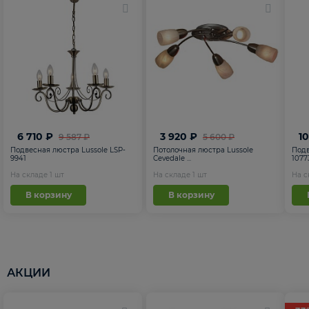
6 710 ₽
3 920 ₽
1
9 587 ₽
5 600 ₽
Подвесная люстра Lussole LSP-
Потолочная люстра Lussole
Подв
9941
Cevedale ...
1077
На складе
1
шт
На складе
1
шт
На 
В корзину
В корзину
АКЦИИ