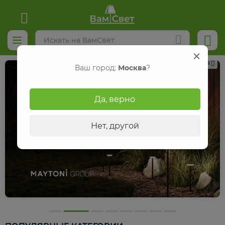
Реклама
Ваш город:
Москва
?
Да, верно
Нет, другой