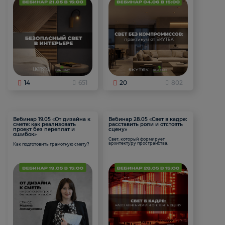
14
651
20
802
Вебинар 19.05 «От дизайна к
Вебинар 28.05 «Свет в кадре:
смете: как реализовать
расставить роли и отстоять
проект без переплат и
сцену»
ошибок»
Свет, который формирует
архитектуру пространства.
Как подготовить грамотную смету?