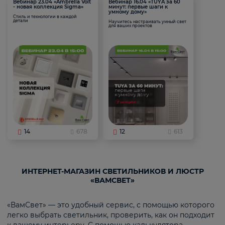
Вебинар 23.04 «Ambrella Volt
Вебинар 16.04 «TUYA за 60
- новая коллекция Sigma»
минут: первые шаги к
умному дому»
Стиль и технологии в каждой
детали
Научитесь настраивать умный свет
для ваших проектов
14
678
12
613
ИНТЕРНЕТ-МАГАЗИН СВЕТИЛЬНИКОВ И ЛЮСТР
«ВАМСВЕТ»
«ВамСвет» — это удобный сервис, с помощью которого
легко выбрать светильник, проверить, как он подходит