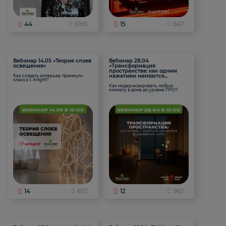
44
1095
15
647
Вебинар 14.05 «Теория слоев
Вебинар 28.04
освещения»
«Трансформация
пространства: как одним
нажатием меняются
Как создать интерьер премиум-
класса с Arlight?
функции комнаты
Как модернизировать любую
комнату в доме до уровня ПРО?
14
652
12
962