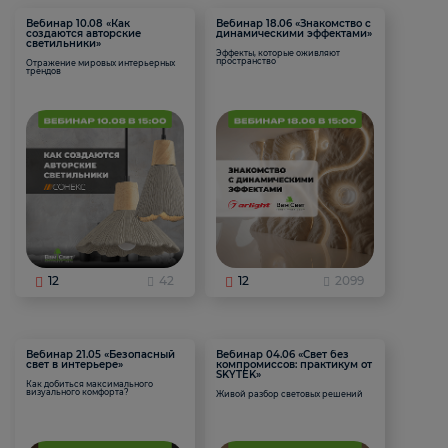
Вебинар 10.08 «Как
Вебинар 18.06 «Знакомство с
создаются авторские
динамическими эффектами»
светильники»
Эффекты, которые оживляют
пространство
Отражение мировых интерьерных
трендов
12
42
12
2099
Вебинар 21.05 «Безопасный
Вебинар 04.06 «Свет без
свет в интерьере»
компромиссов: практикум от
SKYTEK»
Как добиться максимального
визуального комфорта?
Живой разбор световых решений