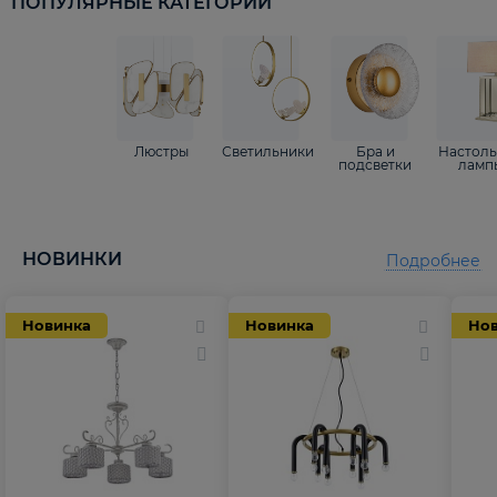
ПОПУЛЯРНЫЕ КАТЕГОРИИ
Люстры
Светильники
Бра и
Настол
подсветки
ламп
НОВИНКИ
Подробнее
Новинка
Новинка
Но