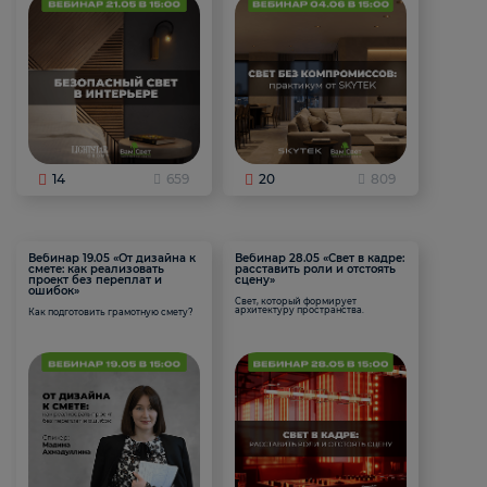
14
659
20
809
Вебинар 19.05 «От дизайна к
Вебинар 28.05 «Свет в кадре:
смете: как реализовать
расставить роли и отстоять
проект без переплат и
сцену»
ошибок»
Свет, который формирует
архитектуру пространства.
Как подготовить грамотную смету?