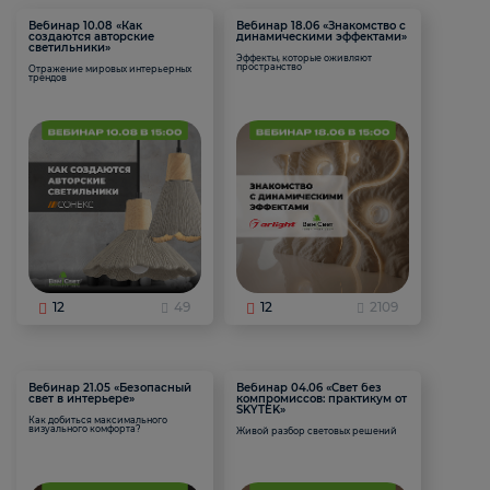
Вебинар 10.08 «Как
Вебинар 18.06 «Знакомство с
создаются авторские
динамическими эффектами»
светильники»
Эффекты, которые оживляют
пространство
Отражение мировых интерьерных
трендов
12
49
12
2109
Вебинар 21.05 «Безопасный
Вебинар 04.06 «Свет без
свет в интерьере»
компромиссов: практикум от
SKYTEK»
Как добиться максимального
визуального комфорта?
Живой разбор световых решений