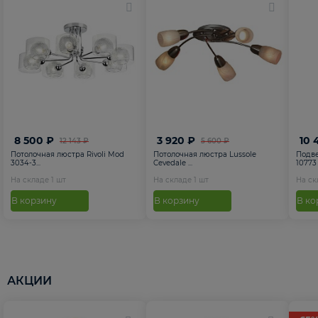
8 500 ₽
3 920 ₽
10 
12 143 ₽
5 600 ₽
Потолочная люстра Rivoli Mod
Потолочная люстра Lussole
Подве
3034-3...
Cevedale ...
10773
На складе
1
шт
На складе
1
шт
На с
В корзину
В корзину
В ко
АКЦИИ