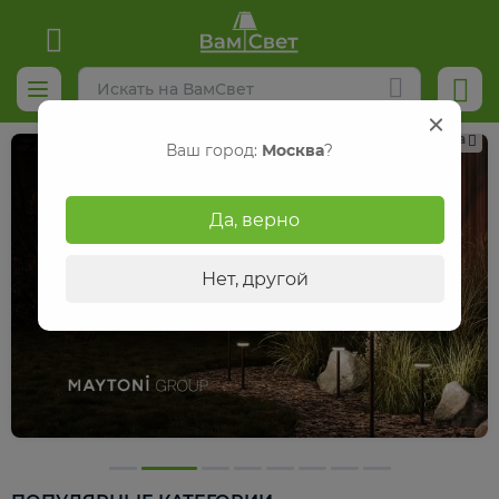
Реклама
Ваш город:
Москва
?
Да, верно
Нет, другой