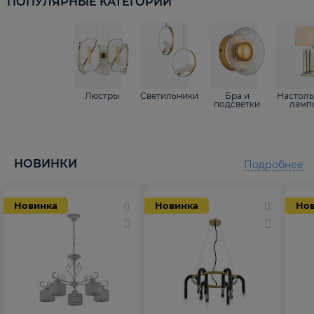
ПОПУЛЯРНЫЕ КАТЕГОРИИ
Люстры
Светильники
Бра и
Настол
подсветки
ламп
НОВИНКИ
Подробнее
Новинка
Новинка
Но