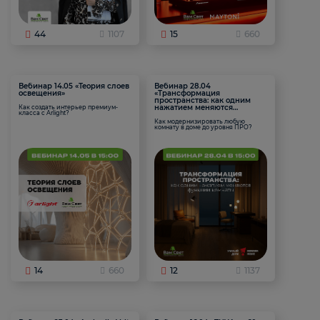
44
1107
15
660
Вебинар 14.05 «Теория слоев
Вебинар 28.04
освещения»
«Трансформация
пространства: как одним
нажатием меняются
Как создать интерьер премиум-
класса с Arlight?
функции комнаты
Как модернизировать любую
комнату в доме до уровня ПРО?
14
660
12
1137