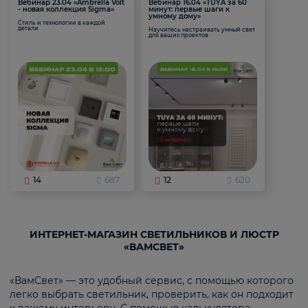
Вебинар 23.04 «Ambrella Volt
Вебинар 16.04 «TUYA за 60
- новая коллекция Sigma»
минут: первые шаги к
умному дому»
Стиль и технологии в каждой
детали
Научитесь настраивать умный свет
для ваших проектов
14
687
12
620
ИНТЕРНЕТ-МАГАЗИН СВЕТИЛЬНИКОВ И ЛЮСТР
«ВАМСВЕТ»
«ВамСвет» — это удобный сервис, с помощью которого
легко выбрать светильник, проверить, как он подходит