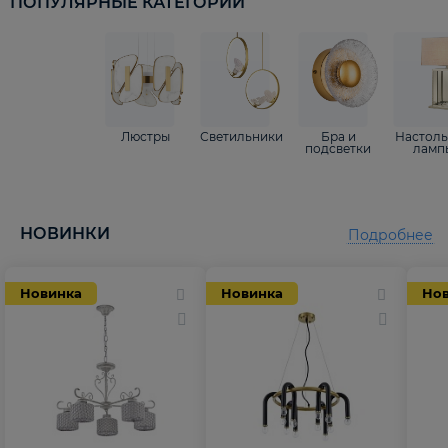
ПОПУЛЯРНЫЕ КАТЕГОРИИ
Люстры
Светильники
Бра и
Настол
подсветки
ламп
НОВИНКИ
Подробнее
Новинка
Новинка
Но