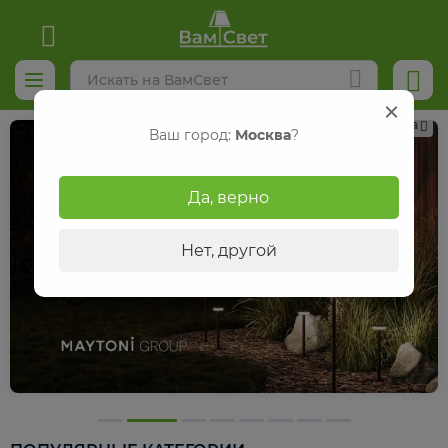
Реклама
Ваш город:
Москва
?
Да, верно
Нет, другой