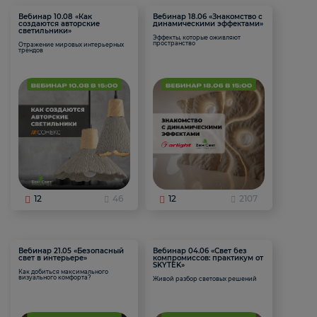
Вебинар 10.08 «Как
Вебинар 18.06 «Знакомство с
создаются авторские
динамическими эффектами»
светильники»
Эффекты, которые оживляют
пространство
Отражение мировых интерьерных
трендов
12
46
12
2107
Вебинар 21.05 «Безопасный
Вебинар 04.06 «Свет без
свет в интерьере»
компромиссов: практикум от
SKYTEK»
Как добиться максимального
визуального комфорта?
Живой разбор световых решений