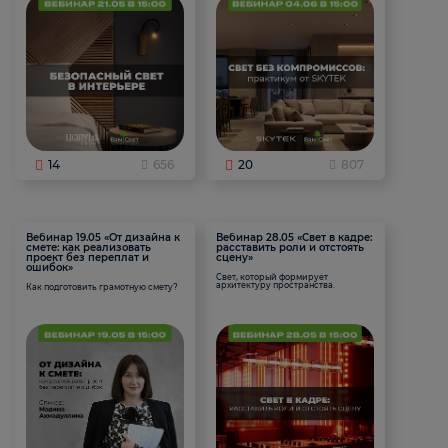
14
656
20
807
Вебинар 19.05 «От дизайна к
Вебинар 28.05 «Свет в кадре:
смете: как реализовать
расставить роли и отстоять
проект без переплат и
сцену»
ошибок»
Свет, который формирует
архитектуру пространства.
Как подготовить грамотную смету?