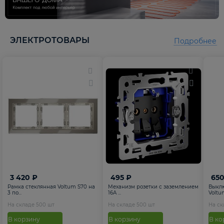
5
5
ЭЛЕКТРОТОВАРЫ
Подробнее
3 420 ₽
495 ₽
650
Рамка стеклянная Voltum S70 на
Механизм розетки с заземлением
Выкл
3 по...
16А ...
Voltum
На складе
500
шт
На складе
500
шт
На с
В корзину
В корзину
В ко