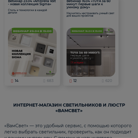
Вебинар 23.04 «Ambrella Volt
Вебинар 16.04 «TUYA за 60
- новая коллекция Sigma»
минут: первые шаги к
умному дому»
Стиль и технологии в каждой
детали
Научитесь настраивать умный свет
для ваших проектов
14
683
12
620
ИНТЕРНЕТ-МАГАЗИН СВЕТИЛЬНИКОВ И ЛЮСТР
«ВАМСВЕТ»
«ВамСвет» — это удобный сервис, с помощью которого
легко выбрать светильник, проверить, как он подходит