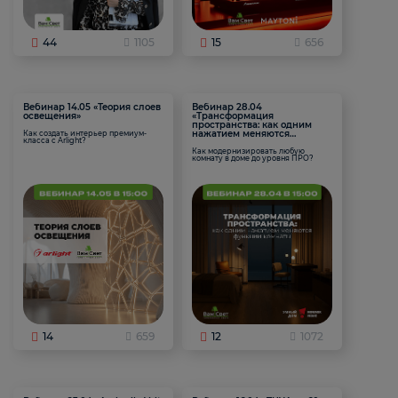
44
1105
15
656
Вебинар 14.05 «Теория слоев
Вебинар 28.04
освещения»
«Трансформация
пространства: как одним
нажатием меняются
Как создать интерьер премиум-
класса с Arlight?
функции комнаты
Как модернизировать любую
комнату в доме до уровня ПРО?
14
659
12
1072