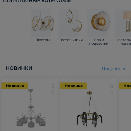
ПОПУЛЯРНЫЕ КАТЕГОРИИ
Люстры
Светильники
Бра и
Настол
подсветки
ламп
НОВИНКИ
Подробнее
Новинка
Новинка
Но