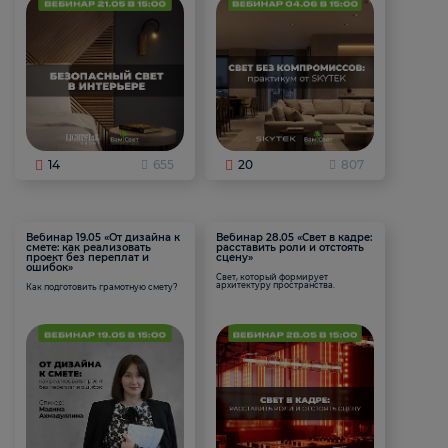
14
655
20
807
Вебинар 19.05 «От дизайна к
Вебинар 28.05 «Свет в кадре:
смете: как реализовать
расставить роли и отстоять
проект без переплат и
сцену»
ошибок»
Свет, который формирует
архитектуру пространства.
Как подготовить грамотную смету?