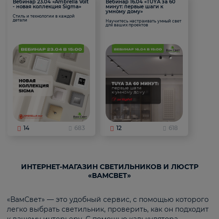
Вебинар 23.04 «Ambrella Volt
Вебинар 16.04 «TUYA за 60
- новая коллекция Sigma»
минут: первые шаги к
умному дому»
Стиль и технологии в каждой
детали
Научитесь настраивать умный свет
для ваших проектов
14
683
12
618
ИНТЕРНЕТ-МАГАЗИН СВЕТИЛЬНИКОВ И ЛЮСТР
«ВАМСВЕТ»
«ВамСвет» — это удобный сервис, с помощью которого
легко выбрать светильник, проверить, как он подходит