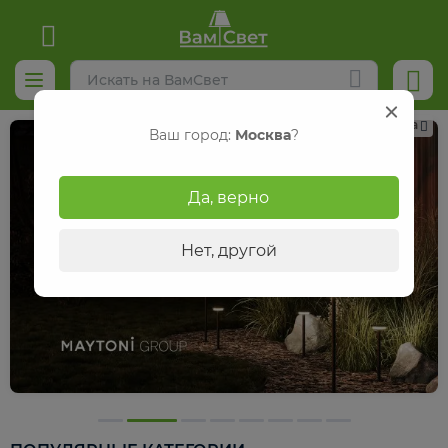
Реклама
Ваш город:
Москва
?
Да, верно
Нет, другой