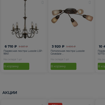
6 710 ₽
3 920 ₽
10 
9 587 ₽
5 600 ₽
Подвесная люстра Lussole LSP-
Потолочная люстра Lussole
Подве
9941
Cevedale ...
10773
На складе
1
шт
На складе
1
шт
На с
В корзину
В корзину
В ко
АКЦИИ