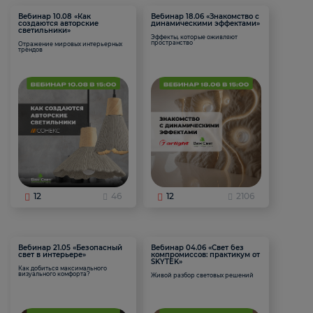
Вебинар 10.08 «Как
Вебинар 18.06 «Знакомство с
создаются авторские
динамическими эффектами»
светильники»
Эффекты, которые оживляют
пространство
Отражение мировых интерьерных
трендов
12
46
12
2106
Вебинар 21.05 «Безопасный
Вебинар 04.06 «Свет без
свет в интерьере»
компромиссов: практикум от
SKYTEK»
Как добиться максимального
визуального комфорта?
Живой разбор световых решений