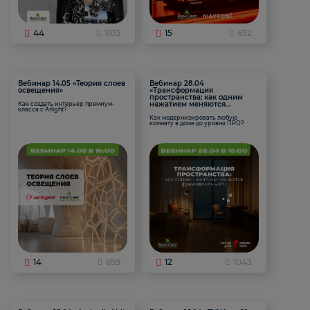
44
1103
15
652
Вебинар 14.05 «Теория слоев
Вебинар 28.04
освещения»
«Трансформация
пространства: как одним
нажатием меняются
Как создать интерьер премиум-
класса с Arlight?
функции комнаты
Как модернизировать любую
комнату в доме до уровня ПРО?
14
659
12
1043