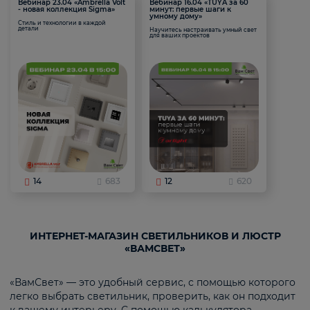
Вебинар 23.04 «Ambrella Volt
Вебинар 16.04 «TUYA за 60
- новая коллекция Sigma»
минут: первые шаги к
умному дому»
Стиль и технологии в каждой
детали
Научитесь настраивать умный свет
для ваших проектов
14
683
12
620
ИНТЕРНЕТ-МАГАЗИН СВЕТИЛЬНИКОВ И ЛЮСТР
«ВАМСВЕТ»
«ВамСвет» — это удобный сервис, с помощью которого
легко выбрать светильник, проверить, как он подходит