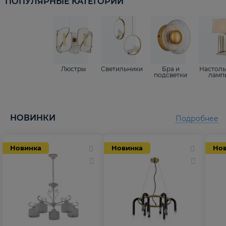
ПОПУЛЯРНЫЕ КАТЕГОРИИ
Люстры
Светильники
Бра и
Настол
подсветки
ламп
НОВИНКИ
Подробнее
Новинка
Новинка
Но