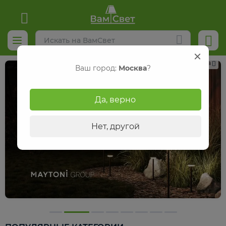
Реклама
Ваш город:
Москва
?
Да, верно
Нет, другой