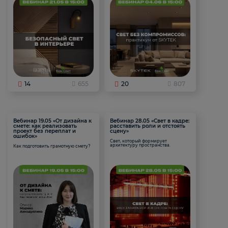
14
655
20
807
Вебинар 19.05 «От дизайна к
Вебинар 28.05 «Свет в кадре:
смете: как реализовать
расставить роли и отстоять
проект без переплат и
сцену»
ошибок»
Свет, который формирует
архитектуру пространства.
Как подготовить грамотную смету?