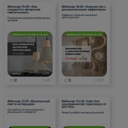
Вебинар 10.08 «Как
Вебинар 18.06 «Знакомство с
создаются авторские
динамическими эффектами»
светильники»
Эффекты, которые оживляют
пространство
Отражение мировых интерьерных
трендов
12
46
12
2107
Вебинар 21.05 «Безопасный
Вебинар 04.06 «Свет без
свет в интерьере»
компромиссов: практикум от
SKYTEK»
Как добиться максимального
визуального комфорта?
Живой разбор световых решений