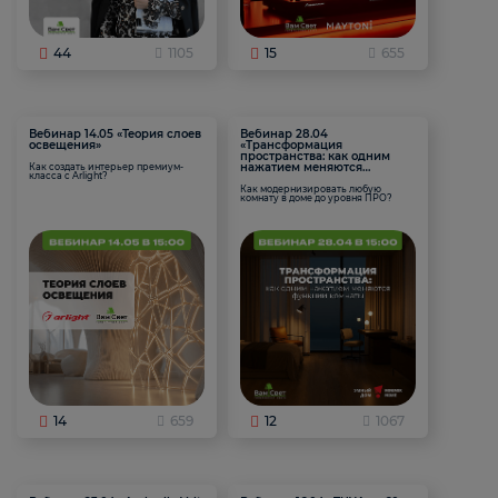
44
1105
15
655
Вебинар 14.05 «Теория слоев
Вебинар 28.04
освещения»
«Трансформация
пространства: как одним
нажатием меняются
Как создать интерьер премиум-
класса с Arlight?
функции комнаты
Как модернизировать любую
комнату в доме до уровня ПРО?
14
659
12
1067