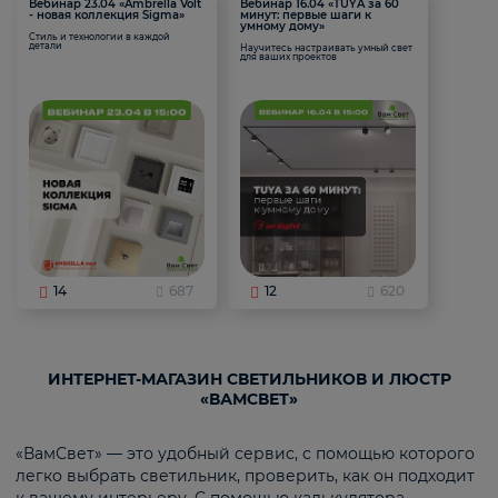
Вебинар 23.04 «Ambrella Volt
Вебинар 16.04 «TUYA за 60
- новая коллекция Sigma»
минут: первые шаги к
умному дому»
Стиль и технологии в каждой
детали
Научитесь настраивать умный свет
для ваших проектов
14
687
12
620
ИНТЕРНЕТ-МАГАЗИН СВЕТИЛЬНИКОВ И ЛЮСТР
«ВАМСВЕТ»
«ВамСвет» — это удобный сервис, с помощью которого
легко выбрать светильник, проверить, как он подходит