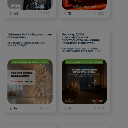
44
1107
15
660
Вебинар 14.05 «Теория слоев
Вебинар 28.04
освещения»
«Трансформация
пространства: как одним
нажатием меняются
Как создать интерьер премиум-
класса с Arlight?
функции комнаты
Как модернизировать любую
комнату в доме до уровня ПРО?
14
660
12
1138