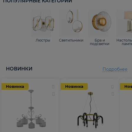
ПОПУЛЯРНЫЕ КАТЕГОРИИ
Люстры
Светильники
Бра и
Настол
подсветки
ламп
НОВИНКИ
Подробнее
Новинка
Новинка
Но