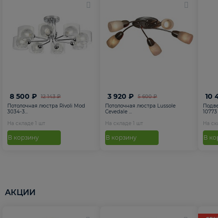
8 500 ₽
3 920 ₽
10 
12 143 ₽
5 600 ₽
Потолочная люстра Rivoli Mod
Потолочная люстра Lussole
Подве
3034-3...
Cevedale ...
10773
На складе
1
шт
На складе
1
шт
На с
В корзину
В корзину
В ко
АКЦИИ