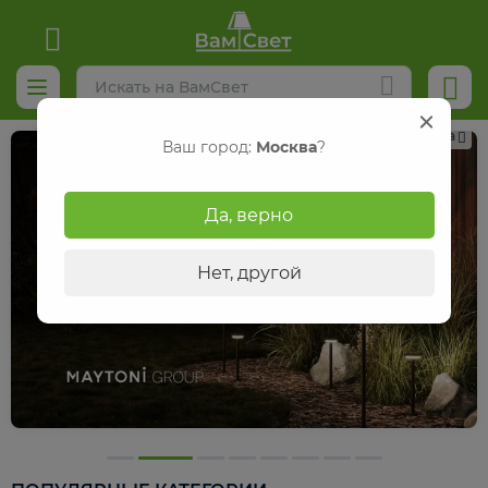
Реклама
Ваш город:
Москва
?
Да, верно
Нет, другой