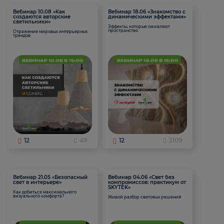
Вебинар 10.08 «Как
Вебинар 18.06 «Знакомство с
создаются авторские
динамическими эффектами»
светильники»
Эффекты, которые оживляют
пространство
Отражение мировых интерьерных
трендов
12
49
12
2109
Вебинар 21.05 «Безопасный
Вебинар 04.06 «Свет без
свет в интерьере»
компромиссов: практикум от
SKYTEK»
Как добиться максимального
визуального комфорта?
Живой разбор световых решений