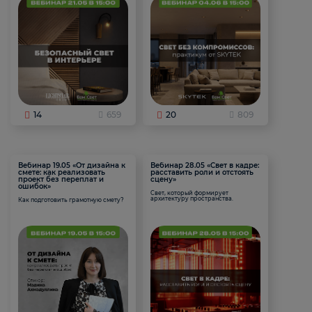
14
659
20
809
Вебинар 19.05 «От дизайна к
Вебинар 28.05 «Свет в кадре:
смете: как реализовать
расставить роли и отстоять
проект без переплат и
сцену»
ошибок»
Свет, который формирует
архитектуру пространства.
Как подготовить грамотную смету?