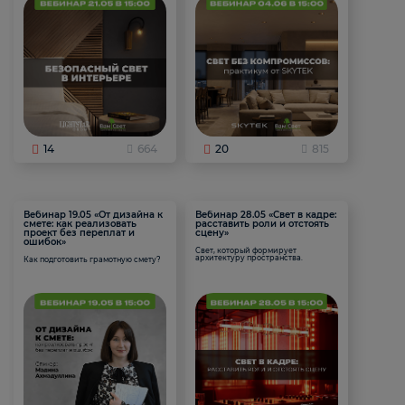
14
664
20
815
Вебинар 19.05 «От дизайна к
Вебинар 28.05 «Свет в кадре:
смете: как реализовать
расставить роли и отстоять
проект без переплат и
сцену»
ошибок»
Свет, который формирует
архитектуру пространства.
Как подготовить грамотную смету?