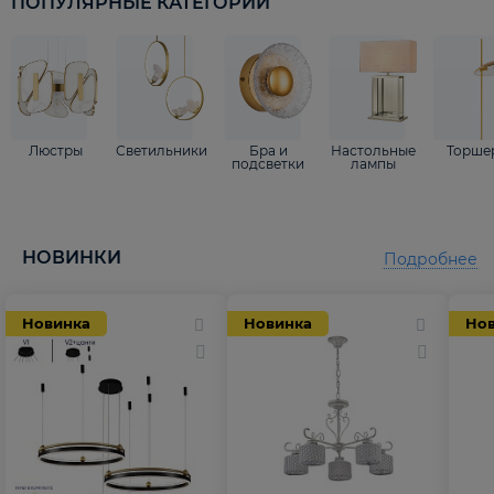
ПОПУЛЯРНЫЕ КАТЕГОРИИ
Люстры
Светильники
Бра и
Настольные
Торше
подсветки
лампы
НОВИНКИ
Подробнее
Новинка
Новинка
Но