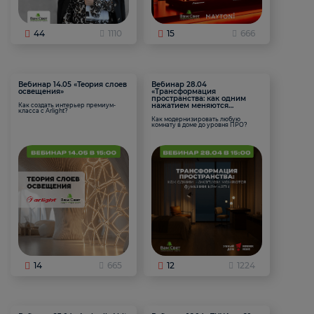
44
1110
15
666
Вебинар 14.05 «Теория слоев
Вебинар 28.04
освещения»
«Трансформация
пространства: как одним
нажатием меняются
Как создать интерьер премиум-
класса с Arlight?
функции комнаты
Как модернизировать любую
комнату в доме до уровня ПРО?
14
665
12
1224