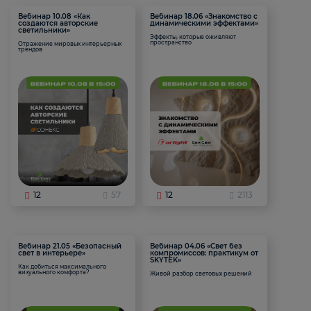
Вебинар 10.08 «Как
Вебинар 18.06 «Знакомство с
создаются авторские
динамическими эффектами»
светильники»
Эффекты, которые оживляют
пространство
Отражение мировых интерьерных
трендов
12
57
12
2113
Вебинар 21.05 «Безопасный
Вебинар 04.06 «Свет без
свет в интерьере»
компромиссов: практикум от
SKYTEK»
Как добиться максимального
визуального комфорта?
Живой разбор световых решений