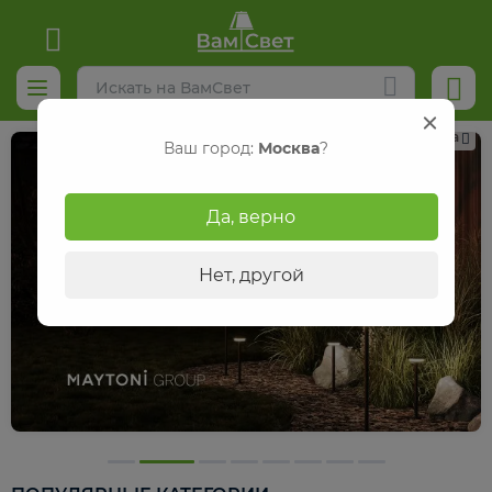
Реклама
Ваш город:
Москва
?
Да, верно
Нет, другой