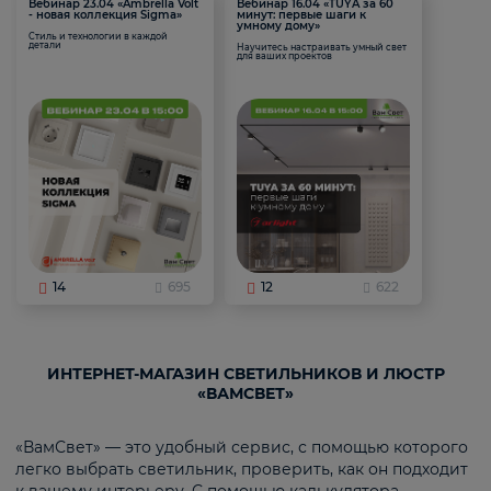
Вебинар 23.04 «Ambrella Volt
Вебинар 16.04 «TUYA за 60
- новая коллекция Sigma»
минут: первые шаги к
умному дому»
Стиль и технологии в каждой
детали
Научитесь настраивать умный свет
для ваших проектов
14
695
12
622
ИНТЕРНЕТ-МАГАЗИН СВЕТИЛЬНИКОВ И ЛЮСТР
«ВАМСВЕТ»
«ВамСвет» — это удобный сервис, с помощью которого
легко выбрать светильник, проверить, как он подходит