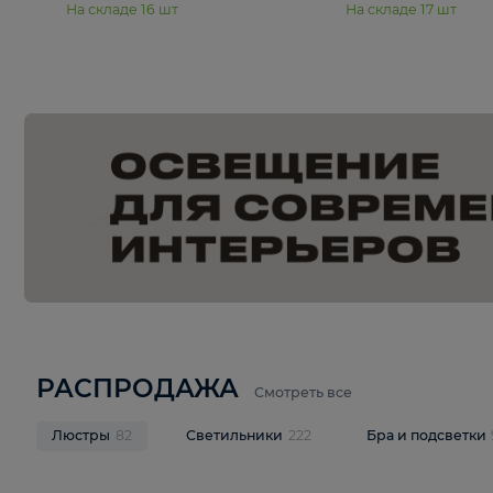
15 990 ₽
19 990 ₽
Подвесная люстра Moderli
Подвесная л
Dottie V11921-5P
Mireil V11914-
В корзину
В корзину
На складе
16
шт
На складе
17