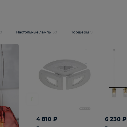
10 409 ₽
5 600 ₽
14 870 ₽
люстра Lussole
Подвесная люстра Alfa Praga
-6907-05
10773
В корзину
т
На складе
1
шт
светки
30
Настольные лампы
30
Торшеры
9