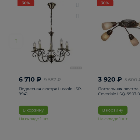
РАСПРОДАЖА
Смотреть все
Люстры
82
Светильники
222
Бра и под
30%
30%