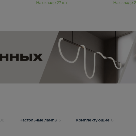
11 990 ₽
юстра Moderli
Подвесная люстра Moderli
12P
Dottie V11920-3P
В корзину
шт
На складе
27
шт