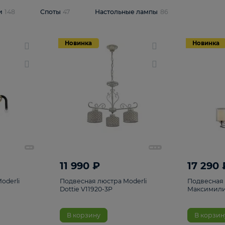
одсветки
148
Споты
47
Настольные лампы
86
Новинка