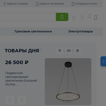
Адреса складов
Адреса магазинов
Торшеры
Трековые светильники
Э
Реклама
ТОВАРЫ ДНЯ
11
:
01
26 500 ₽
Подвесной
светодиодный
светильник Eurosvet
Occhio ...