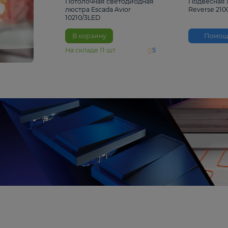
4 810 ₽
Потолочная светодиодная
люстра Escada Avior
10210/3LED
В корзину
На складе
11
шт
5