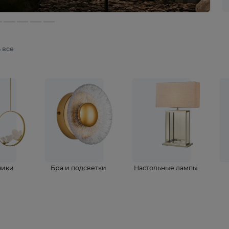
мотреть все
ветильники
Бра и подсветки
Настольные 