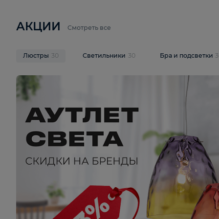
6 710 ₽
3 920 ₽
9 587 ₽
Подвесная люстра Lussole LSP-
Потолочная 
9941
Cevedale LSQ
В корзину
В корзину
На складе
1
шт
На складе
1
ш
АКЦИИ
Смотреть все
Люстры
30
Светильники
30
Бра и под