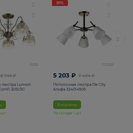
ие
8
30%
30%