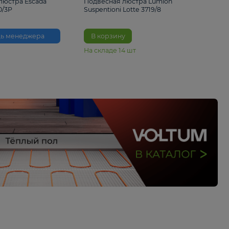
33%
6 230 ₽
4 490 ₽
6 680 
Подвесная люстра Escada
Подвесная люстра L
Reverse 2100/3P
Suspentioni Lotte 371
Помощь менеджера
В корзину
На складе
14
шт