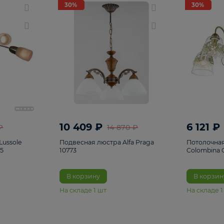
светки
96
Настольные лампы
5
Комплектующ
30%