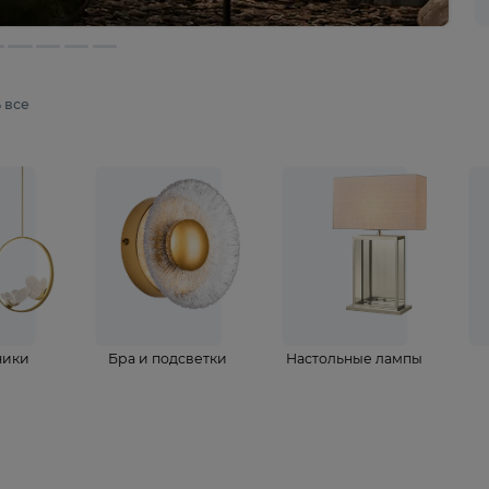
мотреть все
ветильники
Бра и подсветки
Настольные 