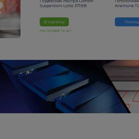
33%
4 490 ₽
6 680 ₽
Подвесная люстра Lumion
Suspentioni Lotte 3719/8
В корзину
На складе
14
шт