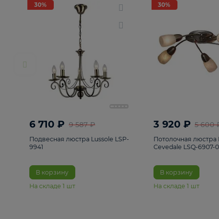
РАСПРОДАЖА
Смотреть все
Люстры
82
Светильники
222
Бра и под
30%
30%