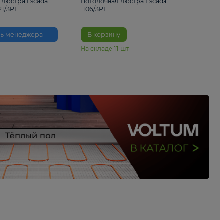
3 530 ₽
3 460 ₽
Потолочная люстра Escada
Потолочная люстра 
Anemone 1121/3PL
1106/3PL
Помощь менеджера
В корзину
На складе
11
шт