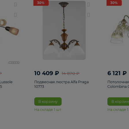
светки
96
Настольные лампы
5
Комплектующ
30%