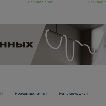
11 990 ₽
юстра Moderli
Подвесная люстра Moderli
12P
Dottie V11920-3P
В корзину
шт
На складе
27
шт