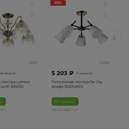
ие
8
30%
30%