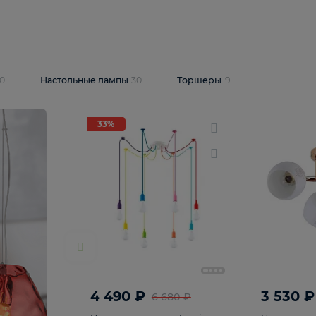
10 409 ₽
5 600 ₽
14 870 ₽
люстра Lussole
Подвесная люстра Alfa Praga
-6907-05
10773
В корзину
т
На складе
1
шт
светки
30
Настольные лампы
30
Торшеры
9