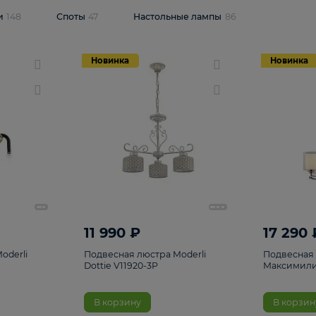
одсветки
148
Споты
47
Настольные лампы
86
Новинка