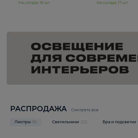
15 990 ₽
19 990 ₽
Подвесная люстра Moderli
Подвесная л
Dottie V11921-5P
Mireil V11914-
В корзину
В корзину
На складе
16
шт
На складе
17