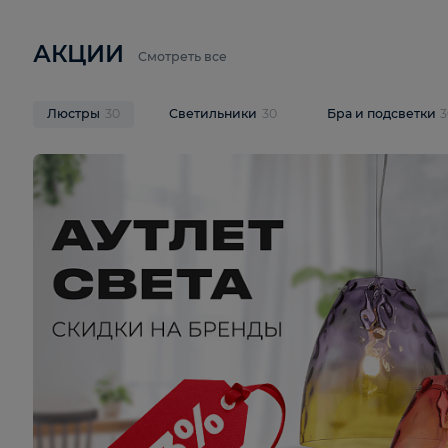
6 710 ₽
3 920 ₽
9 587 ₽
Подвесная люстра Lussole LSP-
Потолочная 
9941
Cevedale LSQ
В корзину
В корзину
На складе
1
шт
На складе
1
ш
АКЦИИ
Смотреть все
Люстры
30
Светильники
30
Бра и под