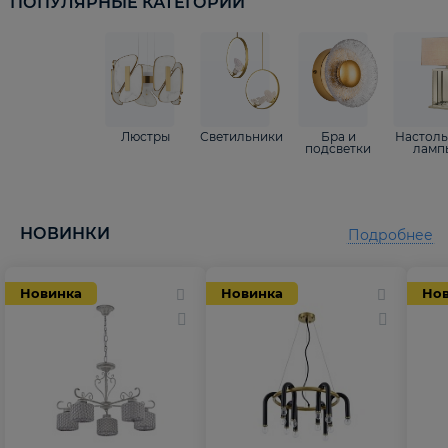
ПОПУЛЯРНЫЕ КАТЕГОРИИ
Люстры
Светильники
Бра и
Настол
подсветки
ламп
НОВИНКИ
Подробнее
Новинка
Новинка
Но