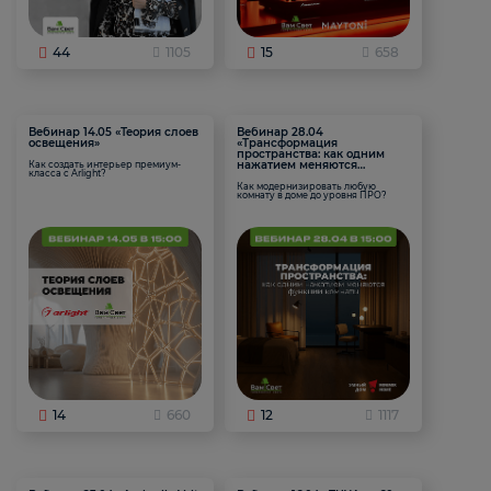
44
1105
15
658
Вебинар 14.05 «Теория слоев
Вебинар 28.04
освещения»
«Трансформация
пространства: как одним
нажатием меняются
Как создать интерьер премиум-
класса с Arlight?
функции комнаты
Как модернизировать любую
комнату в доме до уровня ПРО?
14
660
12
1117