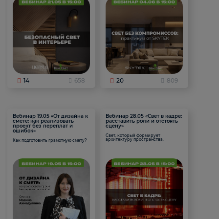
14
658
20
809
Вебинар 19.05 «От дизайна к
Вебинар 28.05 «Свет в кадре:
смете: как реализовать
расставить роли и отстоять
проект без переплат и
сцену»
ошибок»
Свет, который формирует
архитектуру пространства.
Как подготовить грамотную смету?