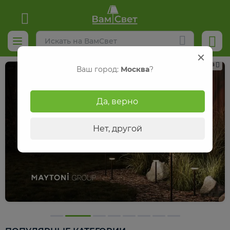
Реклама
Ваш город:
Москва
?
Да, верно
Нет, другой