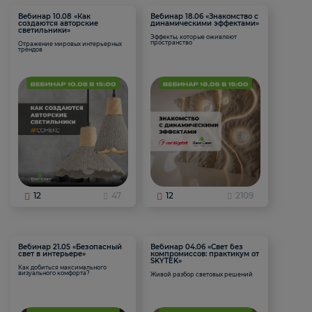
Вебинар 10.08 «Как
Вебинар 18.06 «Знакомство с
создаются авторские
динамическими эффектами»
светильники»
Эффекты, которые оживляют
пространство
Отражение мировых интерьерных
трендов
12
47
12
2109
Вебинар 21.05 «Безопасный
Вебинар 04.06 «Свет без
свет в интерьере»
компромиссов: практикум от
SKYTEK»
Как добиться максимального
визуального комфорта?
Живой разбор световых решений