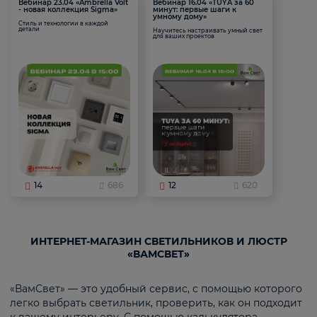
Вебинар 23.04 «Ambrella Volt
Вебинар 16.04 «TUYA за 60
- новая коллекция Sigma»
минут: первые шаги к
умному дому»
Стиль и технологии в каждой
детали
Научитесь настраивать умный свет
для ваших проектов
14
686
12
620
ИНТЕРНЕТ-МАГАЗИН СВЕТИЛЬНИКОВ И ЛЮСТР
«ВАМСВЕТ»
«ВамСвет» — это удобный сервис, с помощью которого
легко выбрать светильник, проверить, как он подходит