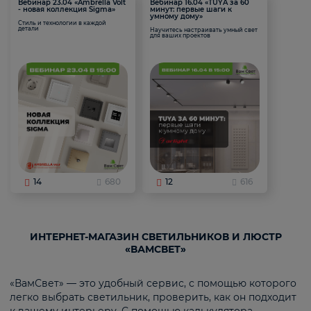
Вебинар 23.04 «Ambrella Volt
Вебинар 16.04 «TUYA за 60
- новая коллекция Sigma»
минут: первые шаги к
умному дому»
Стиль и технологии в каждой
детали
Научитесь настраивать умный свет
для ваших проектов
14
680
12
616
ИНТЕРНЕТ-МАГАЗИН СВЕТИЛЬНИКОВ И ЛЮСТР
«ВАМСВЕТ»
«ВамСвет» — это удобный сервис, с помощью которого
легко выбрать светильник, проверить, как он подходит