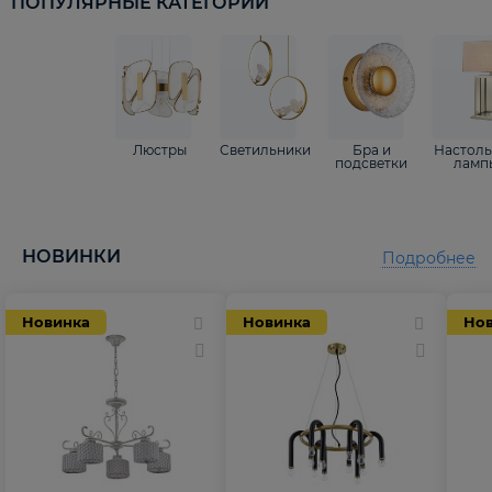
ПОПУЛЯРНЫЕ КАТЕГОРИИ
Люстры
Светильники
Бра и
Настол
подсветки
ламп
НОВИНКИ
Подробнее
Новинка
Новинка
Но