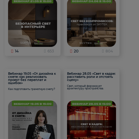
14
653
20
804
Вебинар 19.05 «От дизайна к
Вебинар 28.05 «Свет в кадре:
смете: как реализовать
расставить роли и отстоять
проект без переплат и
сцену»
ошибок»
Свет, который формирует
архитектуру пространства.
Как подготовить грамотную смету?