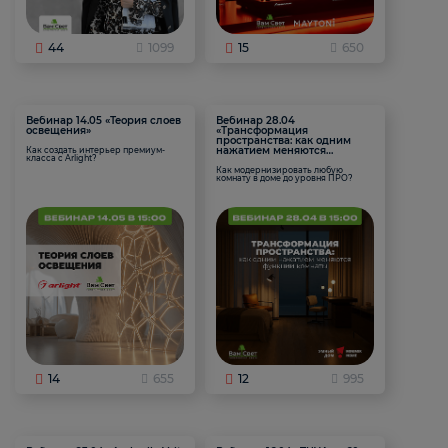
44
1099
15
650
Вебинар 14.05 «Теория слоев
Вебинар 28.04
освещения»
«Трансформация
пространства: как одним
нажатием меняются
Как создать интерьер премиум-
класса с Arlight?
функции комнаты
Как модернизировать любую
комнату в доме до уровня ПРО?
14
655
12
995