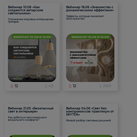
Вебинар 10.08 «Как
Вебинар 18.06 «Знакомство с
создаются авторские
динамическими эффектами»
светильники»
Эффекты, которые оживляют
пространство
Отражение мировых интерьерных
трендов
12
43
12
2100
Вебинар 21.05 «Безопасный
Вебинар 04.06 «Свет без
свет в интерьере»
компромиссов: практикум от
SKYTEK»
Как добиться максимального
визуального комфорта?
Живой разбор световых решений