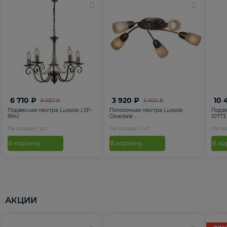
6 710 ₽
3 920 ₽
10 
9 587 ₽
5 600 ₽
Подвесная люстра Lussole LSP-
Потолочная люстра Lussole
Подве
9941
Cevedale ...
10773
На складе
1
шт
На складе
1
шт
На с
В корзину
В корзину
В ко
АКЦИИ