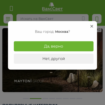
Реклама
Ваш город:
Москва
?
Да, верно
Нет, другой