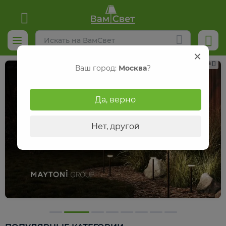
Реклама
Ваш город:
Москва
?
Да, верно
Нет, другой