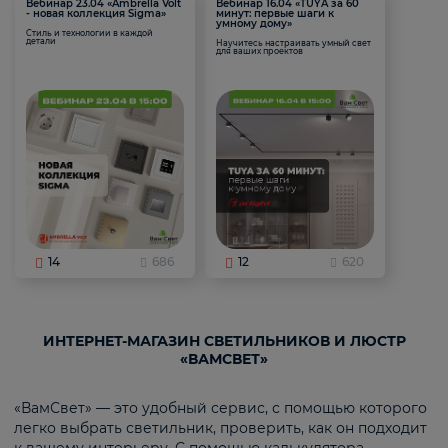
Вебинар 23.04 «Ambrella Volt
Вебинар 16.04 «TUYA за 60
- новая коллекция Sigma»
минут: первые шаги к
умному дому»
Стиль и технологии в каждой
детали
Научитесь настраивать умный свет
для ваших проектов
14
686
12
620
ИНТЕРНЕТ-МАГАЗИН СВЕТИЛЬНИКОВ И ЛЮСТР
«ВАМСВЕТ»
«ВамСвет» — это удобный сервис, с помощью которого
легко выбрать светильник, проверить, как он подходит