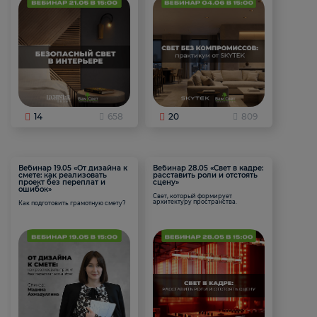
14
658
20
809
Вебинар 19.05 «От дизайна к
Вебинар 28.05 «Свет в кадре:
смете: как реализовать
расставить роли и отстоять
проект без переплат и
сцену»
ошибок»
Свет, который формирует
архитектуру пространства.
Как подготовить грамотную смету?