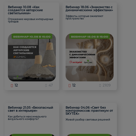
Вебинар 10.08 «Как
Вебинар 18.06 «Знакомство с
создаются авторские
динамическими эффектами»
светильники»
Эффекты, которые оживляют
пространство
Отражение мировых интерьерных
трендов
12
47
12
2109
Вебинар 21.05 «Безопасный
Вебинар 04.06 «Свет без
свет в интерьере»
компромиссов: практикум от
SKYTEK»
Как добиться максимального
визуального комфорта?
Живой разбор световых решений