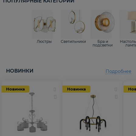
ПОПУЛЯРНЫЕ КАТЕГОРИИ
Люстры
Светильники
Бра и
Настол
подсветки
ламп
НОВИНКИ
Подробнее
Новинка
Новинка
Но