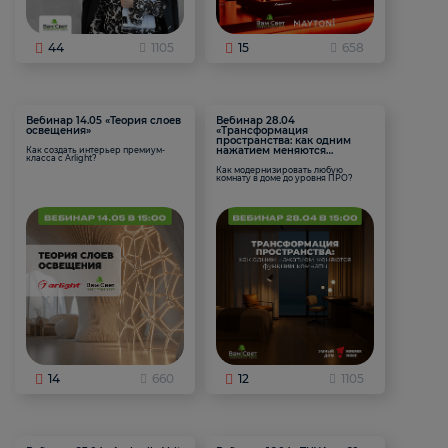
44
1105
15
658
Вебинар 14.05 «Теория слоев
Вебинар 28.04
освещения»
«Трансформация
пространства: как одним
нажатием меняются
Как создать интерьер премиум-
класса с Arlight?
функции комнаты
Как модернизировать любую
комнату в доме до уровня ПРО?
14
660
12
1105