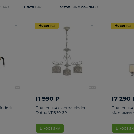
одсветки
148
Споты
47
Настольные лампы
86
Новинка