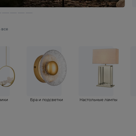
мотреть все
ветильники
Бра и подсветки
Настольные 