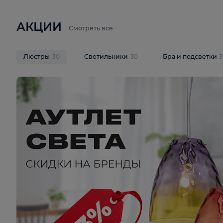
6 710 ₽
3 920 ₽
9 587 ₽
Подвесная люстра Lussole LSP-
Потолочная 
9941
Cevedale LSQ
В корзину
В корзину
На складе
1
шт
На складе
1
ш
АКЦИИ
Смотреть все
Люстры
30
Светильники
30
Бра и под