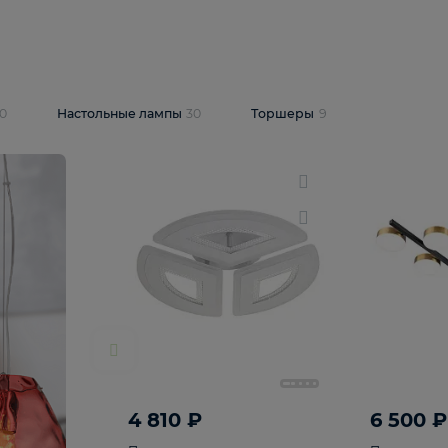
10 409 ₽
5 600 ₽
14 870 ₽
люстра Lussole
Подвесная люстра Alfa Praga
-6907-05
10773
В корзину
т
На складе
1
шт
светки
30
Настольные лампы
30
Торшеры
9