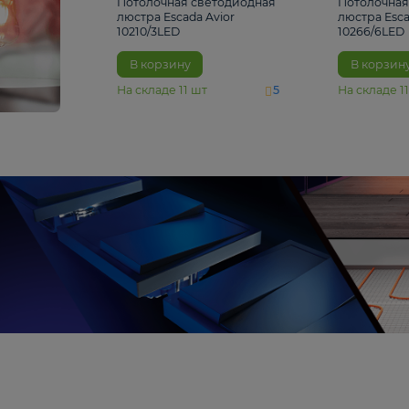
4 810 ₽
Потолочная светодиодная
люстра Escada Avior
10210/3LED
В корзину
На складе
11
шт
5