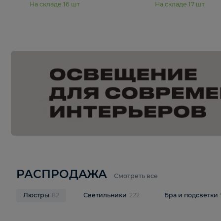
15 990 ₽
19 990 ₽
Подвесная люстра Moderli
Подвесная л
Dottie V11921-5P
Mireil V11914-
В корзину
В корзину
На складе
16
шт
На складе
17