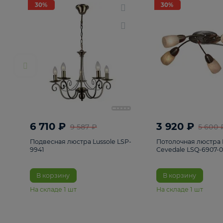
РАСПРОДАЖА
Смотреть все
Люстры
82
Светильники
222
Бра и под
30%
30%