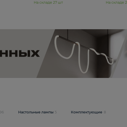
11 990 ₽
юстра Moderli
Подвесная люстра Moderli
12P
Dottie V11920-3P
В корзину
шт
На складе
27
шт