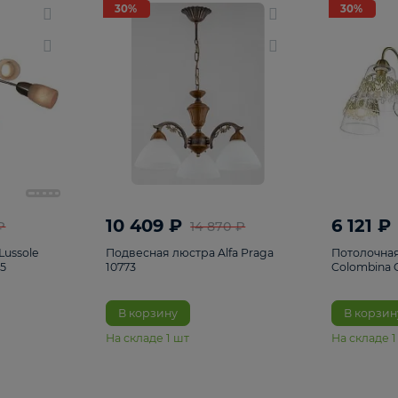
светки
96
Настольные лампы
5
Комплектующ
30%