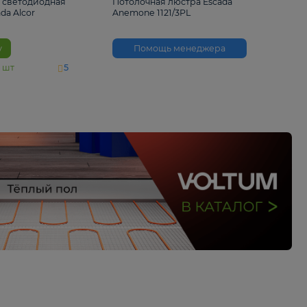
6 500 ₽
3 530 ₽
Потолочная светодиодная
Потолочная люстра 
люстра Escada Alcor
Anemone 1121/3PL
10266/6LED
В корзину
Помощь менед
На складе
11
шт
5