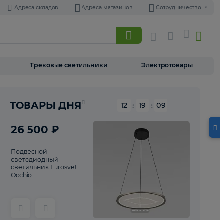
Адреса складов
Адреса магазинов
Торшеры
Трековые светильники
Э
ТОВАРЫ ДНЯ
12
:
19
26 500 ₽
Подвесной
светодиодный
светильник Eurosvet
Occhio ...