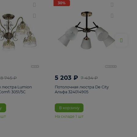
ие
8
30%
30%