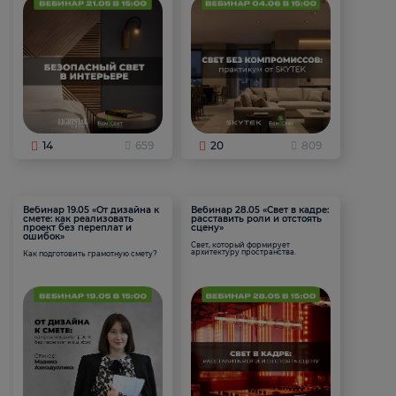
14
659
20
809
Вебинар 19.05 «От дизайна к
Вебинар 28.05 «Свет в кадре:
смете: как реализовать
расставить роли и отстоять
проект без переплат и
сцену»
ошибок»
Свет, который формирует
архитектуру пространства.
Как подготовить грамотную смету?