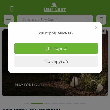
Реклама
Ваш город:
Москва
?
Да, верно
Нет, другой