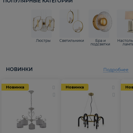
ПОПУЛЯРНЫЕ КАТЕГОРИИ
Люстры
Светильники
Бра и
Настол
подсветки
ламп
НОВИНКИ
Подробнее
Новинка
Новинка
Но