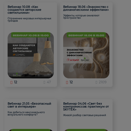
Вебинар 10.08 «Как
Вебинар 18.06 «Знакомство с
создаются авторские
динамическими эффектами»
светильники»
Эффекты, которые оживляют
пространство
Отражение мировых интерьерных
трендов
12
47
12
2109
Вебинар 21.05 «Безопасный
Вебинар 04.06 «Свет без
свет в интерьере»
компромиссов: практикум от
SKYTEK»
Как добиться максимального
визуального комфорта?
Живой разбор световых решений