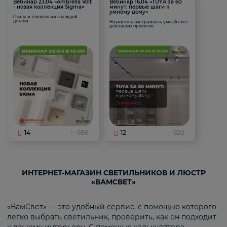
Вебинар 23.04 «Ambrella Volt
Вебинар 16.04 «TUYA за 60
- новая коллекция Sigma»
минут: первые шаги к
умному дому»
Стиль и технологии в каждой
детали
Научитесь настраивать умный свет
для ваших проектов
14
686
12
620
ИНТЕРНЕТ-МАГАЗИН СВЕТИЛЬНИКОВ И ЛЮСТР
«ВАМСВЕТ»
«ВамСвет» — это удобный сервис, с помощью которого
легко выбрать светильник, проверить, как он подходит