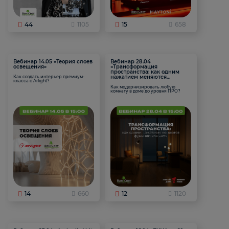
44
1105
15
658
Вебинар 14.05 «Теория слоев
Вебинар 28.04
освещения»
«Трансформация
пространства: как одним
нажатием меняются
Как создать интерьер премиум-
класса с Arlight?
функции комнаты
Как модернизировать любую
комнату в доме до уровня ПРО?
14
660
12
1120