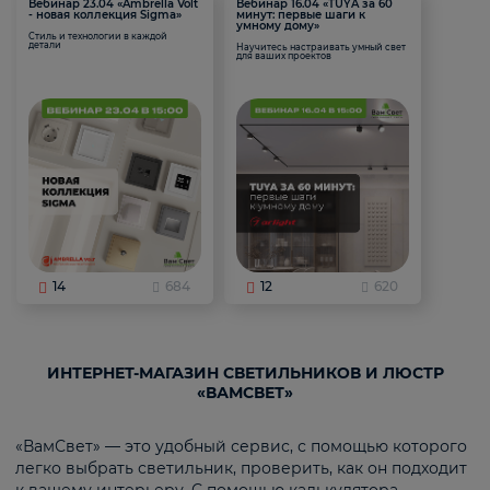
Вебинар 23.04 «Ambrella Volt
Вебинар 16.04 «TUYA за 60
- новая коллекция Sigma»
минут: первые шаги к
умному дому»
Стиль и технологии в каждой
детали
Научитесь настраивать умный свет
для ваших проектов
14
684
12
620
ИНТЕРНЕТ-МАГАЗИН СВЕТИЛЬНИКОВ И ЛЮСТР
«ВАМСВЕТ»
«ВамСвет» — это удобный сервис, с помощью которого
легко выбрать светильник, проверить, как он подходит