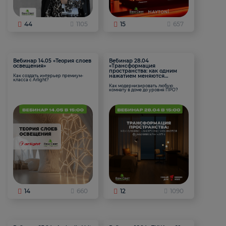
44
1105
15
657
Вебинар 14.05 «Теория слоев
Вебинар 28.04
освещения»
«Трансформация
пространства: как одним
нажатием меняются
Как создать интерьер премиум-
класса с Arlight?
функции комнаты
Как модернизировать любую
комнату в доме до уровня ПРО?
14
660
12
1090