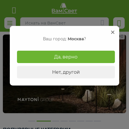
Реклама
Ваш город:
Москва
?
Да, верно
Нет, другой