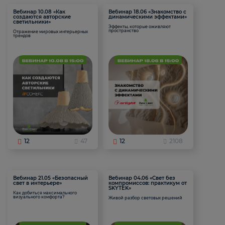
Вебинар 10.08 «Как
Вебинар 18.06 «Знакомство с
создаются авторские
динамическими эффектами»
светильники»
Эффекты, которые оживляют
пространство
Отражение мировых интерьерных
трендов
12
47
12
2108
Вебинар 21.05 «Безопасный
Вебинар 04.06 «Свет без
свет в интерьере»
компромиссов: практикум от
SKYTEK»
Как добиться максимального
визуального комфорта?
Живой разбор световых решений