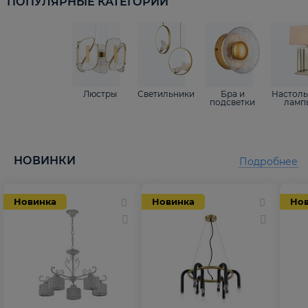
ПОПУЛЯРНЫЕ КАТЕГОРИИ
Люстры
Светильники
Бра и
Настол
подсветки
ламп
НОВИНКИ
Подробнее
Новинка
Новинка
Но