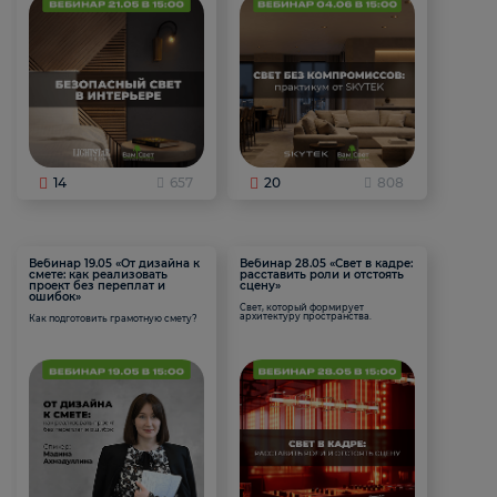
14
657
20
808
Вебинар 19.05 «От дизайна к
Вебинар 28.05 «Свет в кадре:
смете: как реализовать
расставить роли и отстоять
проект без переплат и
сцену»
ошибок»
Свет, который формирует
архитектуру пространства.
Как подготовить грамотную смету?