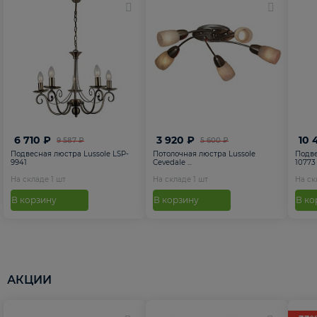
6 710 ₽
3 920 ₽
10 
9 587 ₽
5 600 ₽
Подвесная люстра Lussole LSP-
Потолочная люстра Lussole
Подве
9941
Cevedale ...
10773
На складе
1
шт
На складе
1
шт
На с
В корзину
В корзину
В ко
АКЦИИ