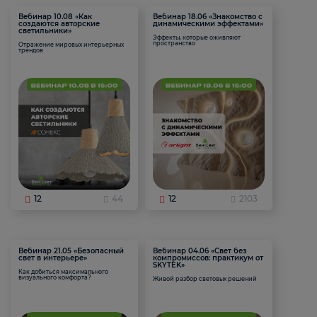
Вебинар 10.08 «Как
Вебинар 18.06 «Знакомство с
создаются авторские
динамическими эффектами»
светильники»
Эффекты, которые оживляют
пространство
Отражение мировых интерьерных
трендов
12
44
12
2103
Вебинар 21.05 «Безопасный
Вебинар 04.06 «Свет без
свет в интерьере»
компромиссов: практикум от
SKYTEK»
Как добиться максимального
визуального комфорта?
Живой разбор световых решений