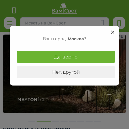
Реклама
Ваш город:
Москва
?
Да, верно
Нет, другой