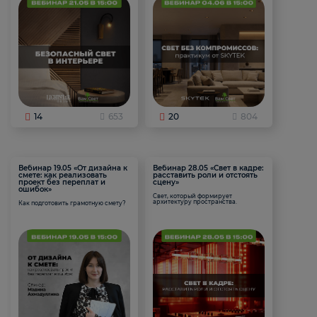
14
653
20
804
Вебинар 19.05 «От дизайна к
Вебинар 28.05 «Свет в кадре:
смете: как реализовать
расставить роли и отстоять
проект без переплат и
сцену»
ошибок»
Свет, который формирует
архитектуру пространства.
Как подготовить грамотную смету?