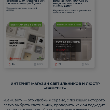
Вебинар 23.04 «Ambrella Volt
Вебинар 16.04 «TUYA за 60
- новая коллекция Sigma»
минут: первые шаги к
умному дому»
Стиль и технологии в каждой
детали
Научитесь настраивать умный свет
для ваших проектов
14
680
12
617
ИНТЕРНЕТ-МАГАЗИН СВЕТИЛЬНИКОВ И ЛЮСТР
«ВАМСВЕТ»
«ВамСвет» — это удобный сервис, с помощью которого
легко выбрать светильник, проверить, как он подходит