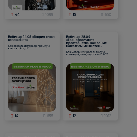
44
1099
15
650
Вебинар 14.05 «Теория слоев
Вебинар 28.04
освещения»
«Трансформация
пространства: как одним
нажатием меняются
Как создать интерьер премиум-
класса с Arlight?
функции комнаты
Как модернизировать любую
комнату в доме до уровня ПРО?
14
655
12
1012