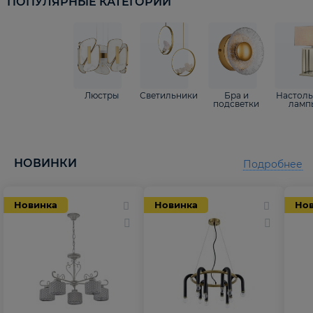
ПОПУЛЯРНЫЕ КАТЕГОРИИ
Люстры
Светильники
Бра и
Настол
подсветки
ламп
НОВИНКИ
Подробнее
Новинка
Новинка
Но