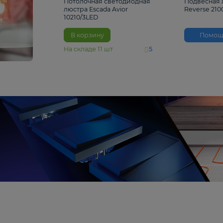
4 810 ₽
Потолочная светодиодная
люстра Escada Avior
10210/3LED
В корзину
На складе
11
шт
5