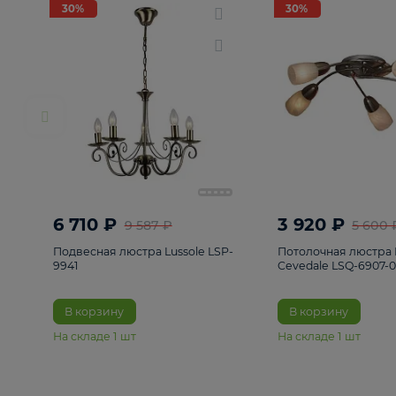
РАСПРОДАЖА
Смотреть все
Люстры
82
Светильники
222
Бра и под
30%
30%