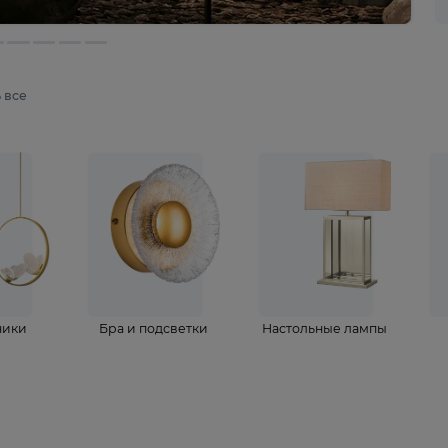
мотреть все
ветильники
Бра и подсветки
Настольные 