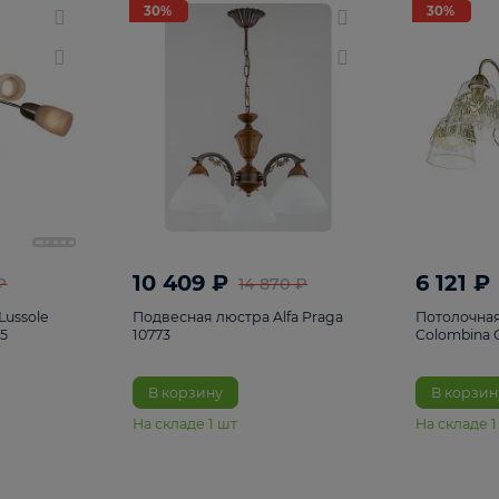
светки
96
Настольные лампы
5
Комплектующ
30%