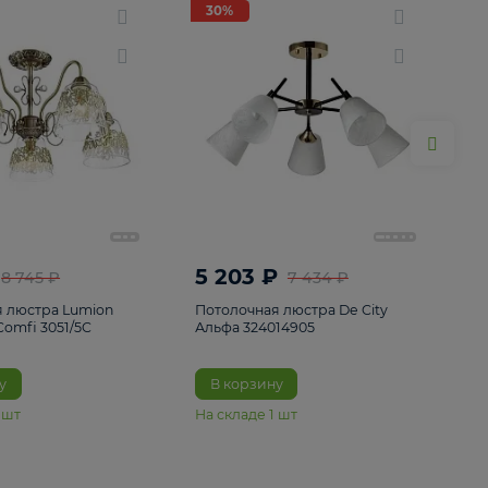
ие
8
30%
30%