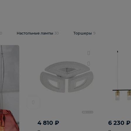
10 409 ₽
5 600 ₽
14 870 ₽
люстра Lussole
Подвесная люстра Alfa Praga
-6907-05
10773
В корзину
т
На складе
1
шт
светки
30
Настольные лампы
30
Торшеры
9