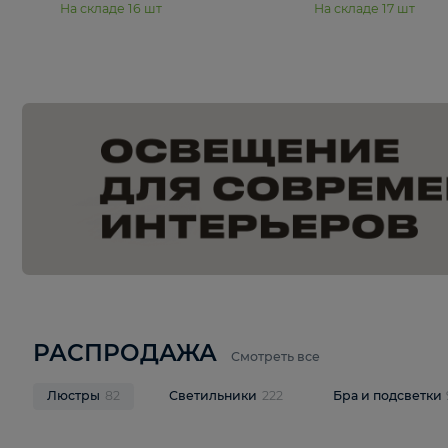
15 990 ₽
19 990 ₽
Подвесная люстра Moderli
Подвесная л
Dottie V11921-5P
Mireil V11914-
В корзину
В корзину
На складе
16
шт
На складе
17