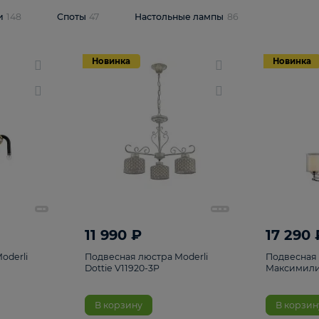
одсветки
148
Споты
47
Настольные лампы
86
Новинка