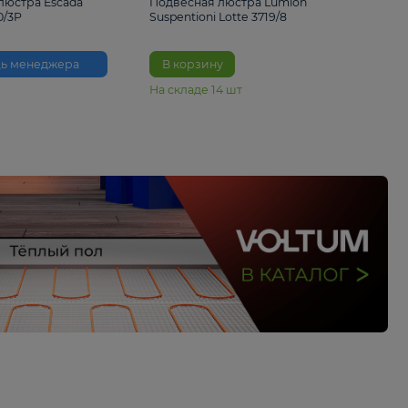
33%
6 230 ₽
4 490 ₽
6 680 
Подвесная люстра Escada
Подвесная люстра L
Reverse 2100/3P
Suspentioni Lotte 371
Помощь менеджера
В корзину
На складе
14
шт