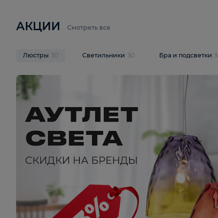
6 710 ₽
3 920 ₽
9 587 ₽
Подвесная люстра Lussole LSP-
Потолочная 
9941
Cevedale LSQ
В корзину
В корзину
На складе
1
шт
На складе
1
ш
АКЦИИ
Смотреть все
Люстры
30
Светильники
30
Бра и под