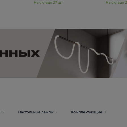
11 990 ₽
юстра Moderli
Подвесная люстра Moderli
12P
Dottie V11920-3P
В корзину
шт
На складе
27
шт