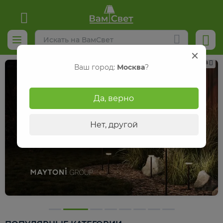
Реклама
Ваш город:
Москва
?
Да, верно
Нет, другой