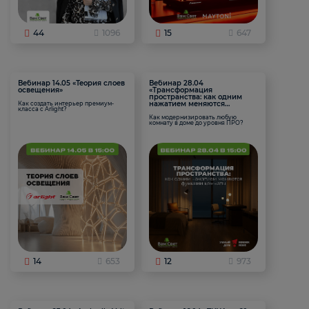
44
1096
15
647
Вебинар 14.05 «Теория слоев
Вебинар 28.04
освещения»
«Трансформация
пространства: как одним
нажатием меняются
Как создать интерьер премиум-
класса с Arlight?
функции комнаты
Как модернизировать любую
комнату в доме до уровня ПРО?
14
653
12
973