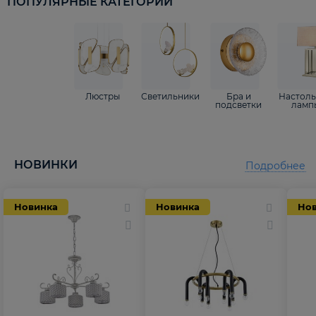
ПОПУЛЯРНЫЕ КАТЕГОРИИ
Люстры
Светильники
Бра и
Настол
подсветки
ламп
НОВИНКИ
Подробнее
Новинка
Новинка
Но