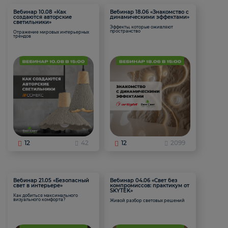
Вебинар 10.08 «Как
Вебинар 18.06 «Знакомство с
создаются авторские
динамическими эффектами»
светильники»
Эффекты, которые оживляют
пространство
Отражение мировых интерьерных
трендов
12
42
12
2099
Вебинар 21.05 «Безопасный
Вебинар 04.06 «Свет без
свет в интерьере»
компромиссов: практикум от
SKYTEK»
Как добиться максимального
визуального комфорта?
Живой разбор световых решений