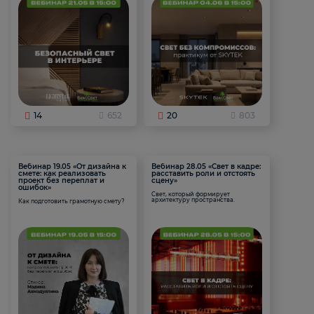
14
652
20
803
Вебинар 19.05 «От дизайна к
Вебинар 28.05 «Свет в кадре:
смете: как реализовать
расставить роли и отстоять
проект без переплат и
сцену»
ошибок»
Свет, который формирует
архитектуру пространства.
Как подготовить грамотную смету?