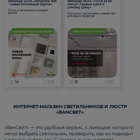
Вебинар 23.04 «Ambrella Volt
Вебинар 16.04 «TUYA за 60
- новая коллекция Sigma»
минут: первые шаги к
умному дому»
Стиль и технологии в каждой
детали
Научитесь настраивать умный свет
для ваших проектов
14
678
12
613
ИНТЕРНЕТ-МАГАЗИН СВЕТИЛЬНИКОВ И ЛЮСТР
«ВАМСВЕТ»
«ВамСвет» — это удобный сервис, с помощью которого
легко выбрать светильник, проверить, как он подходит