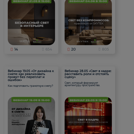
14
654
20
805
Вебинар 19.05 «От дизайна к
Вебинар 28.05 «Свет в кадре:
смете: как реализовать
расставить роли и отстоять
проект без переплат и
сцену»
ошибок»
Свет, который формирует
архитектуру пространства.
Как подготовить грамотную смету?