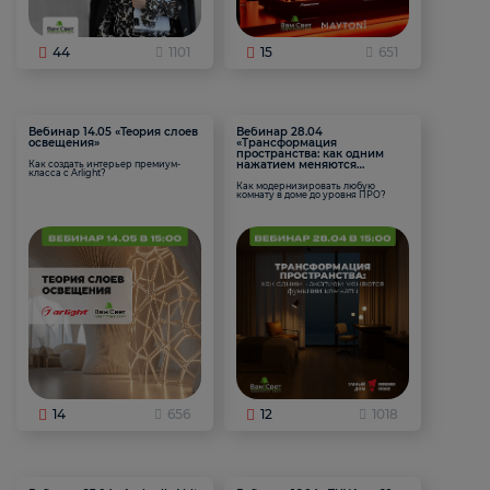
44
1101
15
651
Вебинар 14.05 «Теория слоев
Вебинар 28.04
освещения»
«Трансформация
пространства: как одним
нажатием меняются
Как создать интерьер премиум-
класса с Arlight?
функции комнаты
Как модернизировать любую
комнату в доме до уровня ПРО?
14
656
12
1018