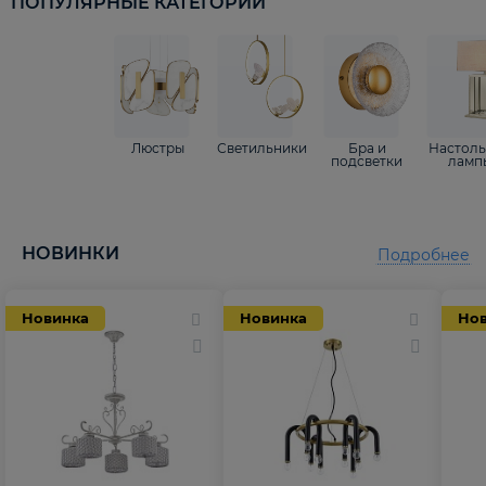
ПОПУЛЯРНЫЕ КАТЕГОРИИ
Люстры
Светильники
Бра и
Настол
подсветки
ламп
НОВИНКИ
Подробнее
Новинка
Новинка
Но