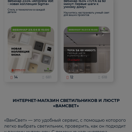
Вебинар 23.04 «Ambrella Volt
Вебинар 16.04 «TUYA за 60
- новая коллекция Sigma»
минут: первые шаги к
умному дому»
Стиль и технологии в каждой
детали
Научитесь настраивать умный свет
для ваших проектов
14
681
12
618
ИНТЕРНЕТ-МАГАЗИН СВЕТИЛЬНИКОВ И ЛЮСТР
«ВАМСВЕТ»
«ВамСвет» — это удобный сервис, с помощью которого
легко выбрать светильник, проверить, как он подходит