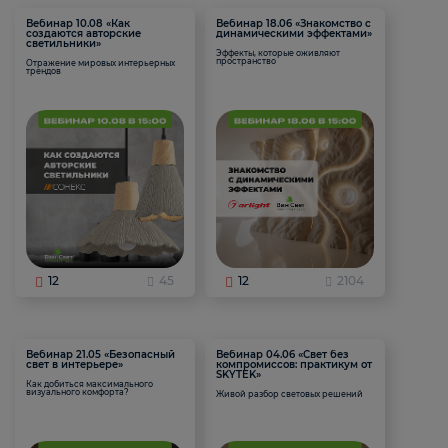
Вебинар 10.08 «Как
Вебинар 18.06 «Знакомство с
создаются авторские
динамическими эффектами»
светильники»
Эффекты, которые оживляют
пространство
Отражение мировых интерьерных
трендов
12
45
12
2104
Вебинар 21.05 «Безопасный
Вебинар 04.06 «Свет без
свет в интерьере»
компромиссов: практикум от
SKYTEK»
Как добиться максимального
визуального комфорта?
Живой разбор световых решений