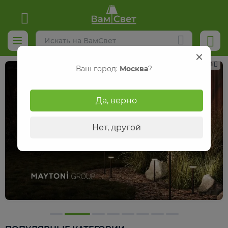
Реклама
Ваш город:
Москва
?
Да, верно
Нет, другой