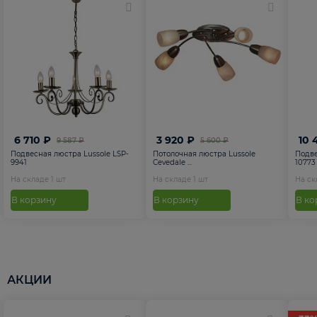
6 710 ₽
3 920 ₽
10 
9 587 ₽
5 600 ₽
Подвесная люстра Lussole LSP-
Потолочная люстра Lussole
Подве
9941
Cevedale ...
10773
На складе
1
шт
На складе
1
шт
На с
В корзину
В корзину
В ко
АКЦИИ