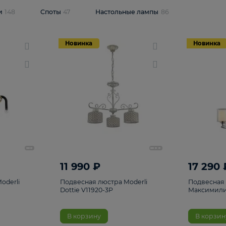
одсветки
148
Споты
47
Настольные лампы
86
Новинка