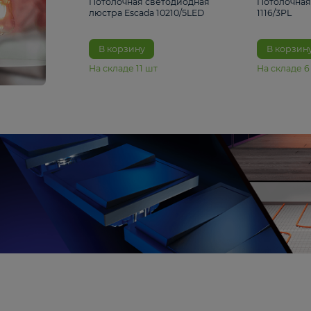
6 990 ₽
Потолочная светодиодная
люстра Escada 10210/5LED
В корзину
На складе
11
шт