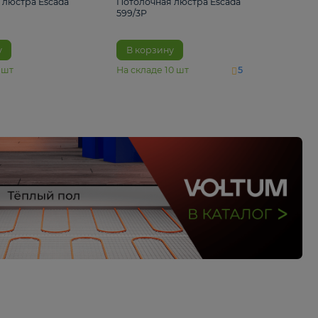
4 890 ₽
6 430 ₽
Потолочная люстра Escada
Потолочная люстра 
1116/3PL
599/3P
В корзину
В корзину
На складе
6
шт
На складе
10
шт