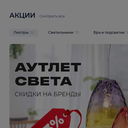
6 710 ₽
3 920 ₽
9 587 ₽
Подвесная люстра Lussole LSP-
Потолочная 
9941
Cevedale LSQ
В корзину
В корзину
На складе
1
шт
На складе
1
ш
АКЦИИ
Смотреть все
Люстры
30
Светильники
30
Бра и под