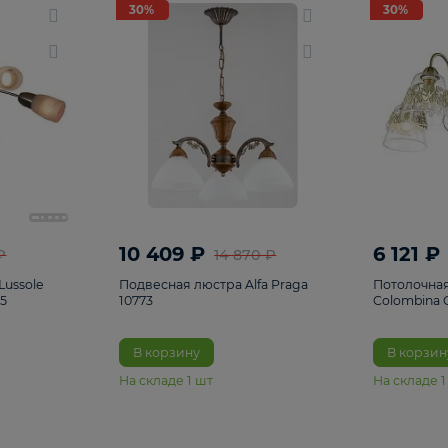
светки
96
Настольные лампы
5
Комплектующ
30%