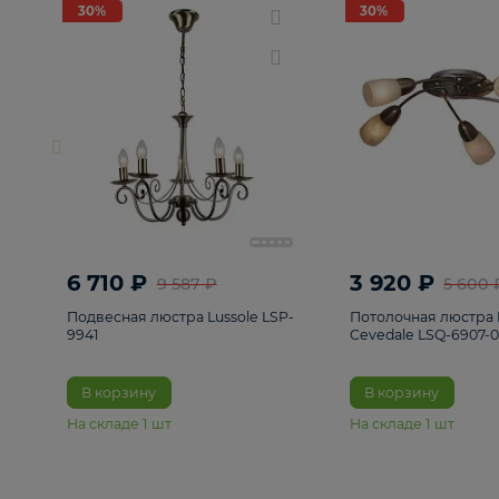
РАСПРОДАЖА
Смотреть все
Люстры
82
Светильники
222
Бра и под
30%
30%