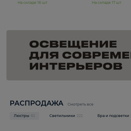
15 990 ₽
19 990 ₽
Подвесная люстра Moderli
Подвесная л
Dottie V11921-5P
Mireil V11914-
В корзину
В корзину
На складе
16
шт
На складе
17