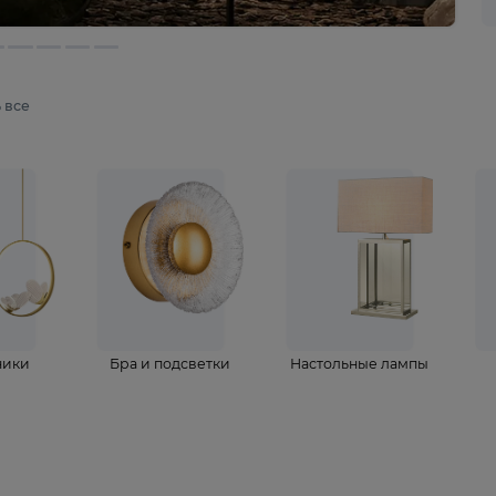
мотреть все
ветильники
Бра и подсветки
Настольные 