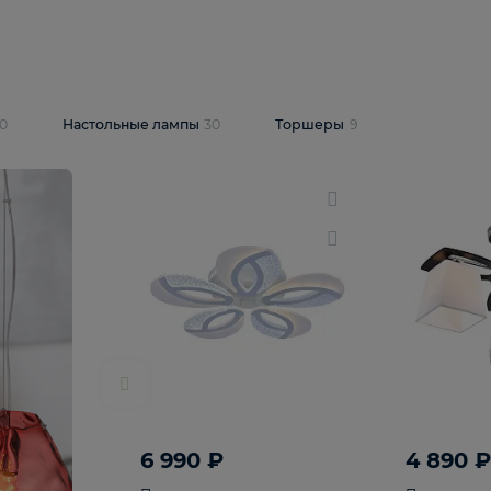
10 409 ₽
5 600 ₽
14 870 ₽
люстра Lussole
Подвесная люстра Alfa Praga
-6907-05
10773
В корзину
т
На складе
1
шт
светки
30
Настольные лампы
30
Торшеры
9