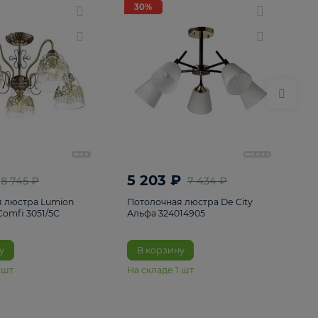
ие
8
30%
30%