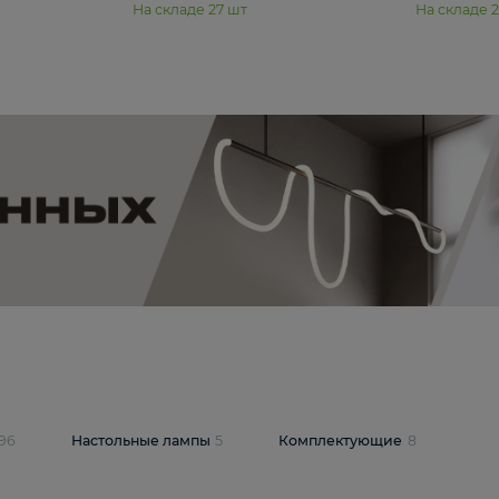
11 990 ₽
юстра Moderli
Подвесная люстра Moderli
12P
Dottie V11920-3P
В корзину
шт
На складе
27
шт