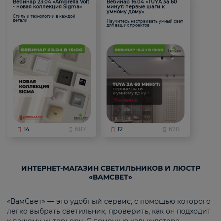
Вебинар 23.04 «Ambrella Volt
Вебинар 16.04 «TUYA за 60
- новая коллекция Sigma»
минут: первые шаги к
умному дому»
Стиль и технологии в каждой
детали
Научитесь настраивать умный свет
для ваших проектов
14
687
12
620
ИНТЕРНЕТ-МАГАЗИН СВЕТИЛЬНИКОВ И ЛЮСТР
«ВАМСВЕТ»
«ВамСвет» — это удобный сервис, с помощью которого
легко выбрать светильник, проверить, как он подходит