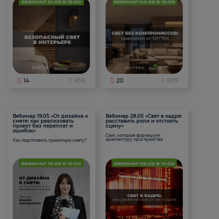
14
659
20
809
Вебинар 19.05 «От дизайна к
Вебинар 28.05 «Свет в кадре:
смете: как реализовать
расставить роли и отстоять
проект без переплат и
сцену»
ошибок»
Свет, который формирует
архитектуру пространства.
Как подготовить грамотную смету?