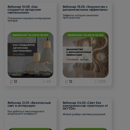
Вебинар 10.08 «Как
Вебинар 18.06 «Знакомство с
создаются авторские
динамическими эффектами»
светильники»
Эффекты, которые оживляют
пространство
Отражение мировых интерьерных
трендов
12
49
12
2109
Вебинар 21.05 «Безопасный
Вебинар 04.06 «Свет без
свет в интерьере»
компромиссов: практикум от
SKYTEK»
Как добиться максимального
визуального комфорта?
Живой разбор световых решений