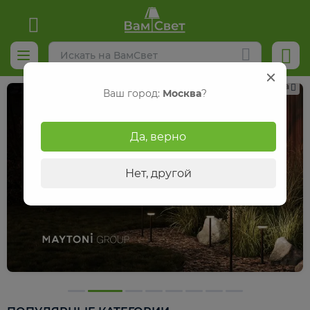
Реклама
Ваш город:
Москва
?
Да, верно
Нет, другой