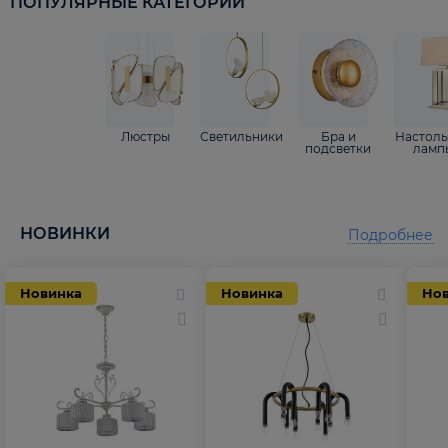
ПОПУЛЯРНЫЕ КАТЕГОРИИ
Люстры
Светильники
Бра и
Настол
подсветки
ламп
НОВИНКИ
Подробнее
Новинка
Новинка
Но