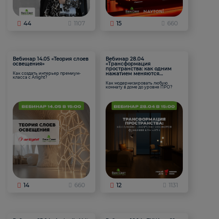
44
1107
15
660
Вебинар 14.05 «Теория слоев
Вебинар 28.04
освещения»
«Трансформация
пространства: как одним
нажатием меняются
Как создать интерьер премиум-
класса с Arlight?
функции комнаты
Как модернизировать любую
комнату в доме до уровня ПРО?
14
660
12
1131