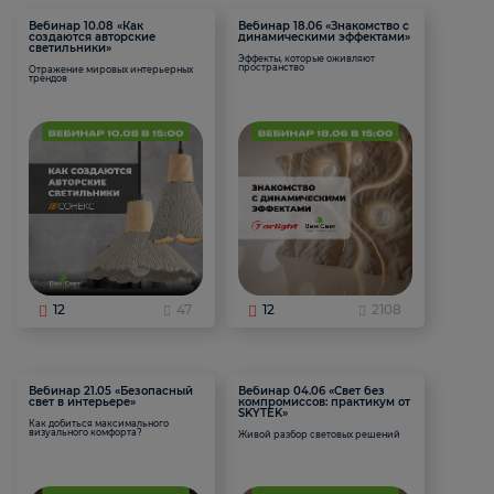
Вебинар 10.08 «Как
Вебинар 18.06 «Знакомство с
создаются авторские
динамическими эффектами»
светильники»
Эффекты, которые оживляют
пространство
Отражение мировых интерьерных
трендов
12
47
12
2108
Вебинар 21.05 «Безопасный
Вебинар 04.06 «Свет без
свет в интерьере»
компромиссов: практикум от
SKYTEK»
Как добиться максимального
визуального комфорта?
Живой разбор световых решений