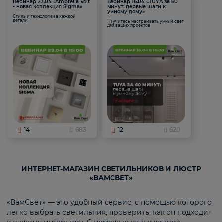
Вебинар 23.04 «Ambrella Volt
Вебинар 16.04 «TUYA за 60
- новая коллекция Sigma»
минут: первые шаги к
умному дому»
Стиль и технологии в каждой
детали
Научитесь настраивать умный свет
для ваших проектов
14
683
12
620
ИНТЕРНЕТ-МАГАЗИН СВЕТИЛЬНИКОВ И ЛЮСТР
«ВАМСВЕТ»
«ВамСвет» — это удобный сервис, с помощью которого
легко выбрать светильник, проверить, как он подходит