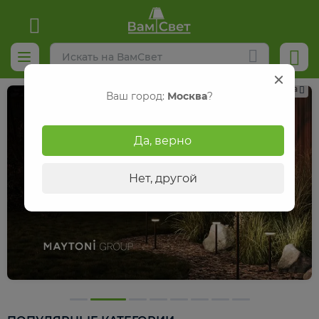
Реклама
Ваш город:
Москва
?
Да, верно
Нет, другой