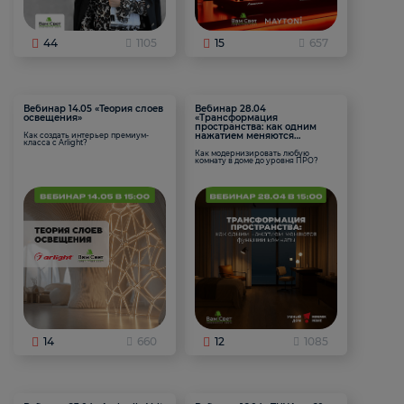
44
1105
15
657
Вебинар 14.05 «Теория слоев
Вебинар 28.04
освещения»
«Трансформация
пространства: как одним
нажатием меняются
Как создать интерьер премиум-
класса с Arlight?
функции комнаты
Как модернизировать любую
комнату в доме до уровня ПРО?
14
660
12
1085