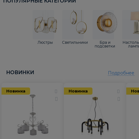
ПОПУЛЯРНЫЕ КАТЕГОРИИ
Люстры
Светильники
Бра и
Настол
подсветки
ламп
НОВИНКИ
Подробнее
Новинка
Новинка
Но