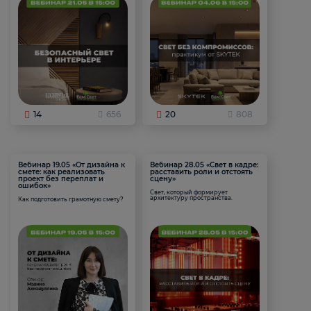
14
656
20
808
Вебинар 19.05 «От дизайна к
Вебинар 28.05 «Свет в кадре:
смете: как реализовать
расставить роли и отстоять
проект без переплат и
сцену»
ошибок»
Свет, который формирует
архитектуру пространства.
Как подготовить грамотную смету?