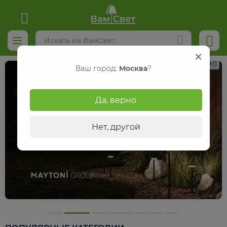
Реклама
Ваш город:
Москва
?
Да, верно
Нет, другой