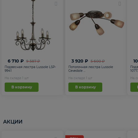
6 710 ₽
3 920 ₽
1
9 587 ₽
5 600 ₽
Подвесная люстра Lussole LSP-
Потолочная люстра Lussole
Подв
9941
Cevedale ...
1077
На складе
1
шт
На складе
1
шт
На 
В корзину
В корзину
АКЦИИ