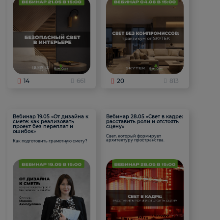
14
661
20
813
Вебинар 19.05 «От дизайна к
Вебинар 28.05 «Свет в кадре:
смете: как реализовать
расставить роли и отстоять
проект без переплат и
сцену»
ошибок»
Свет, который формирует
архитектуру пространства.
Как подготовить грамотную смету?