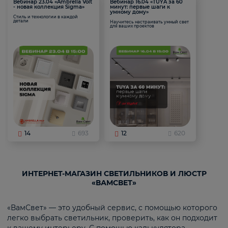
Вебинар 23.04 «Ambrella Volt
Вебинар 16.04 «TUYA за 60
- новая коллекция Sigma»
минут: первые шаги к
умному дому»
Стиль и технологии в каждой
детали
Научитесь настраивать умный свет
для ваших проектов
14
693
12
620
ИНТЕРНЕТ-МАГАЗИН СВЕТИЛЬНИКОВ И ЛЮСТР
«ВАМСВЕТ»
«ВамСвет» — это удобный сервис, с помощью которого
легко выбрать светильник, проверить, как он подходит