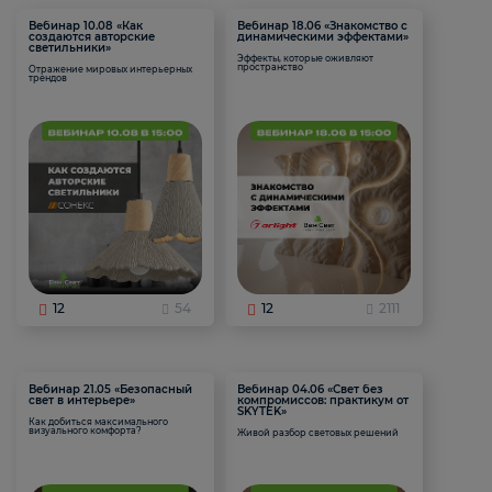
Вебинар 10.08 «Как
Вебинар 18.06 «Знакомство с
создаются авторские
динамическими эффектами»
светильники»
Эффекты, которые оживляют
пространство
Отражение мировых интерьерных
трендов
12
54
12
2111
Вебинар 21.05 «Безопасный
Вебинар 04.06 «Свет без
свет в интерьере»
компромиссов: практикум от
SKYTEK»
Как добиться максимального
визуального комфорта?
Живой разбор световых решений