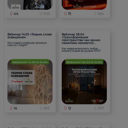
44
1109
15
664
Вебинар 14.05 «Теория слоев
Вебинар 28.04
освещения»
«Трансформация
пространства: как одним
нажатием меняются
Как создать интерьер премиум-
класса с Arlight?
функции комнаты
Как модернизировать любую
комнату в доме до уровня ПРО?
14
663
12
1197