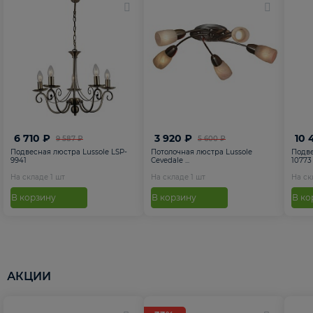
6 710 ₽
3 920 ₽
10 
9 587 ₽
5 600 ₽
Подвесная люстра Lussole LSP-
Потолочная люстра Lussole
Подве
9941
Cevedale ...
10773
На складе
1
шт
На складе
1
шт
На с
В корзину
В корзину
В ко
АКЦИИ