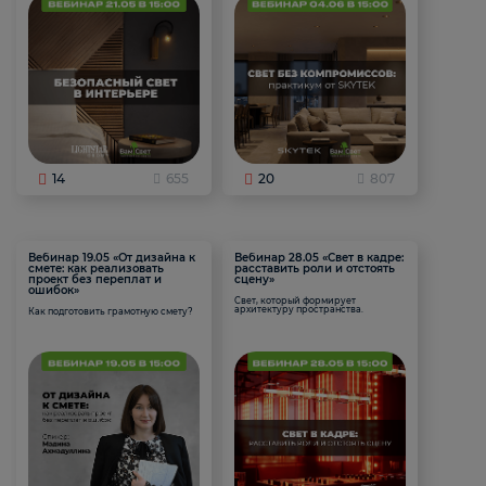
14
655
20
807
Вебинар 19.05 «От дизайна к
Вебинар 28.05 «Свет в кадре:
смете: как реализовать
расставить роли и отстоять
проект без переплат и
сцену»
ошибок»
Свет, который формирует
архитектуру пространства.
Как подготовить грамотную смету?