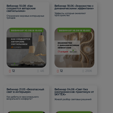
Вебинар 10.08 «Как
Вебинар 18.06 «Знакомство с
создаются авторские
динамическими эффектами»
светильники»
Эффекты, которые оживляют
пространство
Отражение мировых интерьерных
трендов
12
46
12
2106
Вебинар 21.05 «Безопасный
Вебинар 04.06 «Свет без
свет в интерьере»
компромиссов: практикум от
SKYTEK»
Как добиться максимального
визуального комфорта?
Живой разбор световых решений