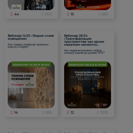
44
1103
15
655
Вебинар 14.05 «Теория слоев
Вебинар 28.04
освещения»
«Трансформация
пространства: как одним
нажатием меняются
Как создать интерьер премиум-
класса с Arlight?
функции комнаты
Как модернизировать любую
комнату в доме до уровня ПРО?
14
659
12
1059