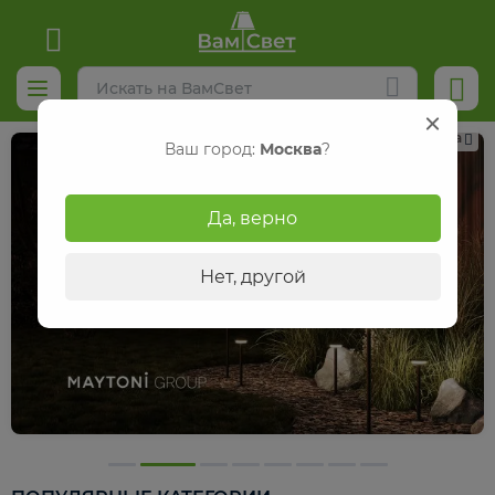
Реклама
Ваш город:
Москва
?
Да, верно
Нет, другой