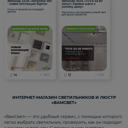
Вебинар 23.04 «Ambrella Volt
Вебинар 16.04 «TUYA за 60
- новая коллекция Sigma»
минут: первые шаги к
умному дому»
Стиль и технологии в каждой
детали
Научитесь настраивать умный свет
для ваших проектов
14
683
12
618
ИНТЕРНЕТ-МАГАЗИН СВЕТИЛЬНИКОВ И ЛЮСТР
«ВАМСВЕТ»
«ВамСвет» — это удобный сервис, с помощью которого
легко выбрать светильник, проверить, как он подходит